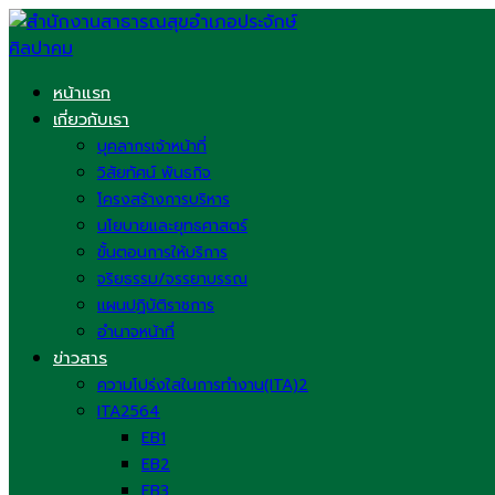
Skip
to
content
หน้าแรก
เกี่ยวกับเรา
บุคลากรเจ้าหน้าที่
วิสัยทัศน์ พันธกิจ
โครงสร้างการบริหาร
นโยบายและยุทธศาสตร์
ขั้นตอนการให้บริการ
จริยธรรม/จรรยาบรรณ
แผนปฏิบัติราชการ
อำนาจหน้าที่
ข่าวสาร
ความโปร่งใสในการทำงาน(ITA)2
ITA2564
EB1
EB2
EB3