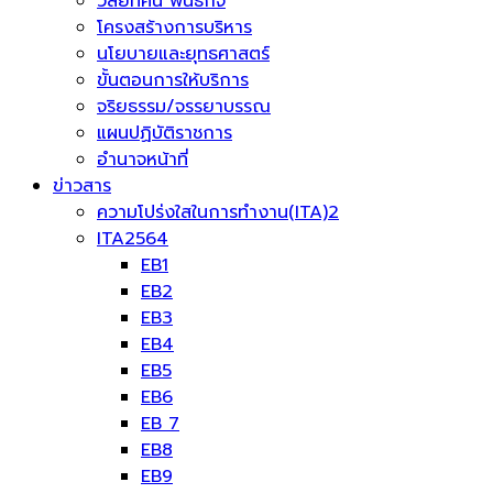
วิสัยทัศน์ พันธกิจ
โครงสร้างการบริหาร
นโยบายและยุทธศาสตร์
ขั้นตอนการให้บริการ
จริยธรรม/จรรยาบรรณ
แผนปฏิบัติราชการ
อำนาจหน้าที่
ข่าวสาร
ความโปร่งใสในการทำงาน(ITA)2
ITA2564
EB1
EB2
EB3
EB4
EB5
EB6
EB 7
EB8
EB9