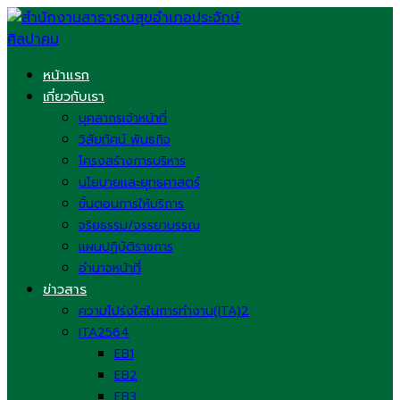
Skip
to
content
หน้าแรก
เกี่ยวกับเรา
บุคลากรเจ้าหน้าที่
วิสัยทัศน์ พันธกิจ
โครงสร้างการบริหาร
นโยบายและยุทธศาสตร์
ขั้นตอนการให้บริการ
จริยธรรม/จรรยาบรรณ
แผนปฏิบัติราชการ
อำนาจหน้าที่
ข่าวสาร
ความโปร่งใสในการทำงาน(ITA)2
ITA2564
EB1
EB2
EB3