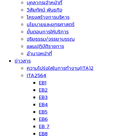
บุคลากรเจ้าหน้าที่
วิสัยทัศน์ พันธกิจ
โครงสร้างการบริหาร
นโยบายและยุทธศาสตร์
ขั้นตอนการให้บริการ
จริยธรรม/จรรยาบรรณ
แผนปฏิบัติราชการ
อำนาจหน้าที่
ข่าวสาร
ความโปร่งใสในการทำงาน(ITA)2
ITA2564
EB1
EB2
EB3
EB4
EB5
EB6
EB 7
EB8