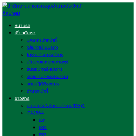
Skip
to
content
หน้าแรก
เกี่ยวกับเรา
บุคลากรเจ้าหน้าที่
วิสัยทัศน์ พันธกิจ
โครงสร้างการบริหาร
นโยบายและยุทธศาสตร์
ขั้นตอนการให้บริการ
จริยธรรม/จรรยาบรรณ
แผนปฏิบัติราชการ
อำนาจหน้าที่
ข่าวสาร
ความโปร่งใสในการทำงาน(ITA)2
ITA2564
EB1
EB2
EB3