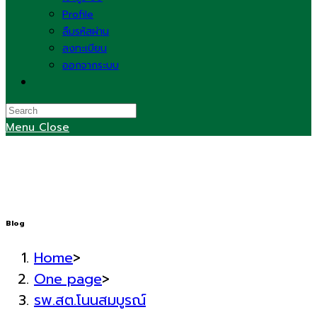
Profile
ลืมรหัสผ่าน
ลงทะเบียน
ออกจากระบบ
Toggle
website
search
Menu
Close
Blog
Home
>
One page
>
รพ.สต.โนนสมบูรณ์