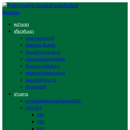
Skip
to
content
หน้าแรก
เกี่ยวกับเรา
บุคลากรเจ้าหน้าที่
วิสัยทัศน์ พันธกิจ
โครงสร้างการบริหาร
นโยบายและยุทธศาสตร์
ขั้นตอนการให้บริการ
จริยธรรม/จรรยาบรรณ
แผนปฏิบัติราชการ
อำนาจหน้าที่
ข่าวสาร
ความโปร่งใสในการทำงาน(ITA)2
ITA2564
EB1
EB2
EB3