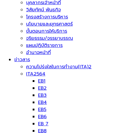
บุคลากรเจ้าหน้าที่
วิสัยทัศน์ พันธกิจ
โครงสร้างการบริหาร
นโยบายและยุทธศาสตร์
ขั้นตอนการให้บริการ
จริยธรรม/จรรยาบรรณ
แผนปฏิบัติราชการ
อำนาจหน้าที่
ข่าวสาร
ความโปร่งใสในการทำงาน(ITA)2
ITA2564
EB1
EB2
EB3
EB4
EB5
EB6
EB 7
EB8