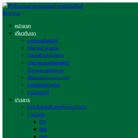
Skip
to
content
หน้าแรก
เกี่ยวกับเรา
บุคลากรเจ้าหน้าที่
วิสัยทัศน์ พันธกิจ
โครงสร้างการบริหาร
นโยบายและยุทธศาสตร์
ขั้นตอนการให้บริการ
จริยธรรม/จรรยาบรรณ
แผนปฏิบัติราชการ
อำนาจหน้าที่
ข่าวสาร
ความโปร่งใสในการทำงาน(ITA)2
ITA2564
EB1
EB2
EB3