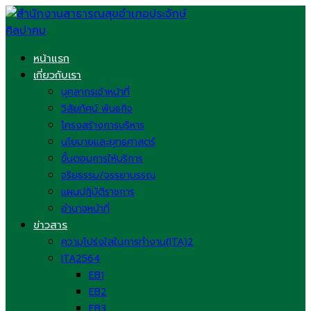
Skip
to
content
หน้าแรก
เกี่ยวกับเรา
บุคลากรเจ้าหน้าที่
วิสัยทัศน์ พันธกิจ
โครงสร้างการบริหาร
นโยบายและยุทธศาสตร์
ขั้นตอนการให้บริการ
จริยธรรม/จรรยาบรรณ
แผนปฏิบัติราชการ
อำนาจหน้าที่
ข่าวสาร
ความโปร่งใสในการทำงาน(ITA)2
ITA2564
EB1
EB2
EB3