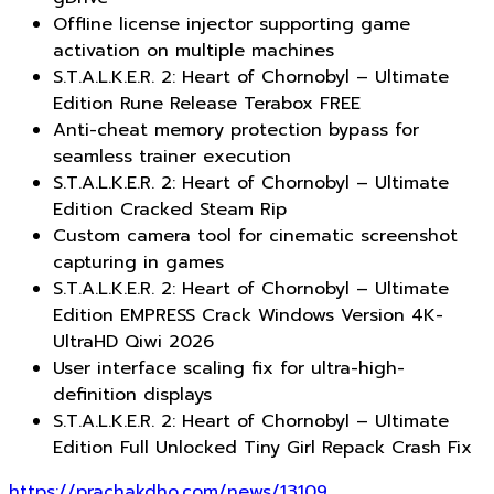
Offline license injector supporting game
activation on multiple machines
S.T.A.L.K.E.R. 2: Heart of Chornobyl – Ultimate
Edition Rune Release Terabox FREE
Anti-cheat memory protection bypass for
seamless trainer execution
S.T.A.L.K.E.R. 2: Heart of Chornobyl – Ultimate
Edition Cracked Steam Rip
Custom camera tool for cinematic screenshot
capturing in games
S.T.A.L.K.E.R. 2: Heart of Chornobyl – Ultimate
Edition EMPRESS Crack Windows Version 4K-
UltraHD Qiwi 2026
User interface scaling fix for ultra-high-
definition displays
S.T.A.L.K.E.R. 2: Heart of Chornobyl – Ultimate
Edition Full Unlocked Tiny Girl Repack Crash Fix
https://prachakdho.com/news/13109