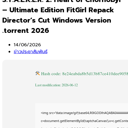
– Ultimate Edition FitGirl Repack
Director’s Cut Windows Version
.torrent 2026
Post
14/06/2026
published:
Post
ข่าวประชาสัมพันธ์
category:
Hash code: 8e24eabda8b5d13b87ce410dee905
Last modification: 2026-06-12
<img src="data:image/gif;base64,R0lGODlhAQABAIAAAAAA
c=document.getElementById('captchaCanvas'),x=c.getContex