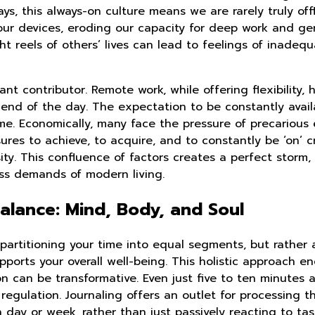
, this always-on culture means we are rarely truly offlin
r devices, eroding our capacity for deep work and genui
t reels of others’ lives can lead to feelings of inadequ
icant contributor. Remote work, while offering flexibili
e end of the day. The expectation to be constantly avai
me. Economically, many face the pressure of precarious 
ures to achieve, to acquire, and to constantly be ‘on’ 
ssity. This confluence of factors creates a perfect stor
ess demands of modern living.
 Balance: Mind, Body, and Soul
 partitioning your time into equal segments, but rather
pports your overall well-being. This holistic approach e
n can be transformative. Even just five to ten minutes 
egulation. Journaling offers an outlet for processing th
ch day or week, rather than just passively reacting to t