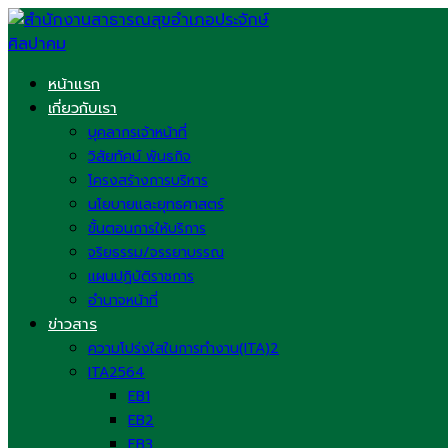
Skip
to
content
หน้าแรก
เกี่ยวกับเรา
บุคลากรเจ้าหน้าที่
วิสัยทัศน์ พันธกิจ
โครงสร้างการบริหาร
นโยบายและยุทธศาสตร์
ขั้นตอนการให้บริการ
จริยธรรม/จรรยาบรรณ
แผนปฏิบัติราชการ
อำนาจหน้าที่
ข่าวสาร
ความโปร่งใสในการทำงาน(ITA)2
ITA2564
EB1
EB2
EB3