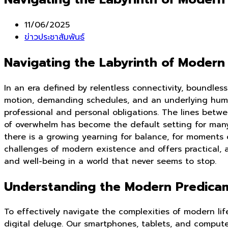
Post
11/06/2025
published:
Post
ข่าวประชาสัมพันธ์
category:
Navigating the Labyrinth of Modern 
In an era defined by relentless connectivity, boundles
motion, demanding schedules, and an underlying hum o
professional and personal obligations. The lines betwe
of overwhelm has become the default setting for many,
there is a growing yearning for balance, for moments of
challenges of modern existence and offers practical, a
and well-being in a world that never seems to stop.
Understanding the Modern Predica
To effectively navigate the complexities of modern life
digital deluge. Our smartphones, tablets, and compute