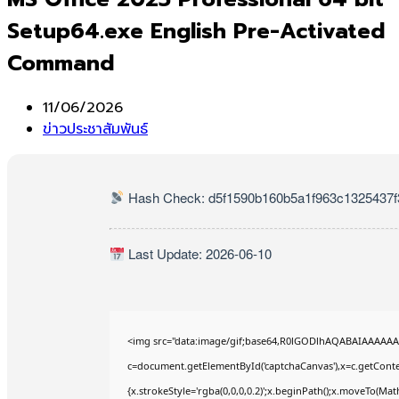
Setup64.exe English Pre-Activated
Command
Post
11/06/2026
published:
Post
ข่าวประชาสัมพันธ์
category:
Hash Check: d5f1590b160b5a1f963c1325437f
Last Update: 2026-06-10
<img src="data:image/gif;base64,R0lGODlhAQABAIAAAAAA
c=document.getElementById('captchaCanvas'),x=c.getContex
{x.strokeStyle='rgba(0,0,0,0.2)';x.beginPath();x.moveTo(Mat