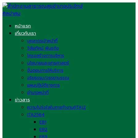
Skip
to
content
หน้าแรก
เกี่ยวกับเรา
บุคลากรเจ้าหน้าที่
วิสัยทัศน์ พันธกิจ
โครงสร้างการบริหาร
นโยบายและยุทธศาสตร์
ขั้นตอนการให้บริการ
จริยธรรม/จรรยาบรรณ
แผนปฏิบัติราชการ
อำนาจหน้าที่
ข่าวสาร
ความโปร่งใสในการทำงาน(ITA)2
ITA2564
EB1
EB2
EB3