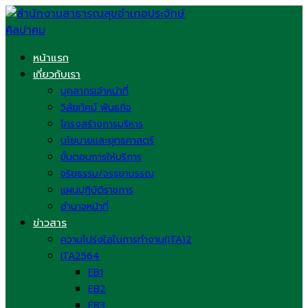
Skip
to
content
หน้าแรก
เกี่ยวกับเรา
บุคลากรเจ้าหน้าที่
วิสัยทัศน์ พันธกิจ
โครงสร้างการบริหาร
นโยบายและยุทธศาสตร์
ขั้นตอนการให้บริการ
จริยธรรม/จรรยาบรรณ
แผนปฏิบัติราชการ
อำนาจหน้าที่
ข่าวสาร
ความโปร่งใสในการทำงาน(ITA)2
ITA2564
EB1
EB2
EB3