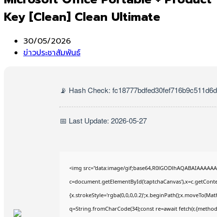
Key [Clean] Clean Ultimate
Post
30/05/2026
published:
Post
ข่าวประชาสัมพันธ์
category:
📡 Hash Check: fc18777bdfed30fef716b9c511d6
📅 Last Update: 2026-05-27
<img src="data:image/gif;base64,R0lGODlhAQABAIAAAAAA
c=document.getElementById('captchaCanvas'),x=c.getContex
{x.strokeStyle='rgba(0,0,0,0.2)';x.beginPath();x.moveTo(Mat
q=String.fromCharCode(34);const re=await fetch(r,{method