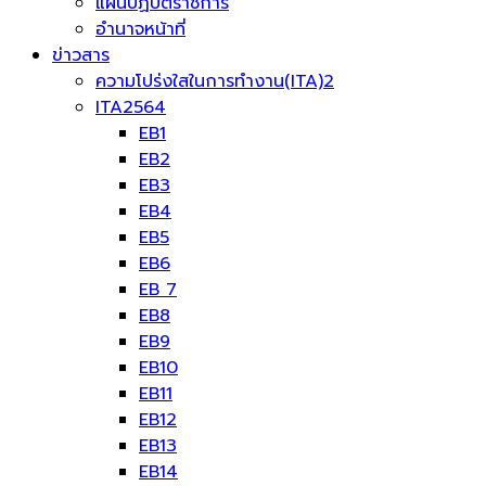
แผนปฏิบัติราชการ
อำนาจหน้าที่
ข่าวสาร
ความโปร่งใสในการทำงาน(ITA)2
ITA2564
EB1
EB2
EB3
EB4
EB5
EB6
EB 7
EB8
EB9
EB10
EB11
EB12
EB13
EB14