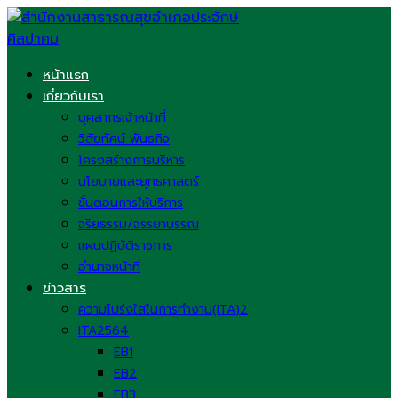
Skip
to
content
หน้าแรก
เกี่ยวกับเรา
บุคลากรเจ้าหน้าที่
วิสัยทัศน์ พันธกิจ
โครงสร้างการบริหาร
นโยบายและยุทธศาสตร์
ขั้นตอนการให้บริการ
จริยธรรม/จรรยาบรรณ
แผนปฏิบัติราชการ
อำนาจหน้าที่
ข่าวสาร
ความโปร่งใสในการทำงาน(ITA)2
ITA2564
EB1
EB2
EB3