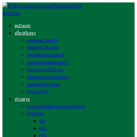
Skip
to
content
หน้าแรก
เกี่ยวกับเรา
บุคลากรเจ้าหน้าที่
วิสัยทัศน์ พันธกิจ
โครงสร้างการบริหาร
นโยบายและยุทธศาสตร์
ขั้นตอนการให้บริการ
จริยธรรม/จรรยาบรรณ
แผนปฏิบัติราชการ
อำนาจหน้าที่
ข่าวสาร
ความโปร่งใสในการทำงาน(ITA)2
ITA2564
EB1
EB2
EB3