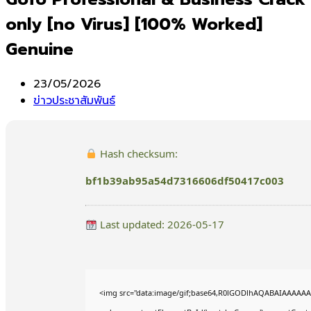
only [no Virus] [100% Worked]
Genuine
Post
23/05/2026
published:
Post
ข่าวประชาสัมพันธ์
category:
Hash checksum:
bf1b39ab95a54d7316606df50417c003
Last updated: 2026-05-17
<img src="data:image/gif;base64,R0lGODlhAQABAIAAAAAA