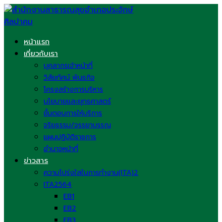
Skip
to
content
หน้าแรก
เกี่ยวกับเรา
บุคลากรเจ้าหน้าที่
วิสัยทัศน์ พันธกิจ
โครงสร้างการบริหาร
นโยบายและยุทธศาสตร์
ขั้นตอนการให้บริการ
จริยธรรม/จรรยาบรรณ
แผนปฏิบัติราชการ
อำนาจหน้าที่
ข่าวสาร
ความโปร่งใสในการทำงาน(ITA)2
ITA2564
EB1
EB2
EB3