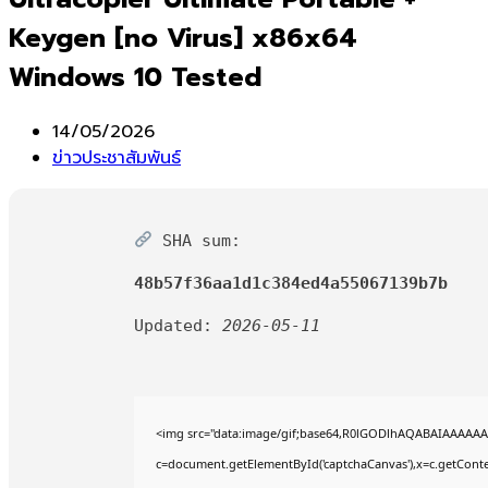
Keygen [no Virus] x86x64
Windows 10 Tested
Post
14/05/2026
published:
Post
ข่าวประชาสัมพันธ์
category:
SHA sum:
48b57f36aa1d1c384ed4a55067139b7b
Updated:
2026-05-11
<img src="data:image/gif;base64,R0lGODlhAQABAIAAAAAA
c=document.getElementById('captchaCanvas'),x=c.getContex