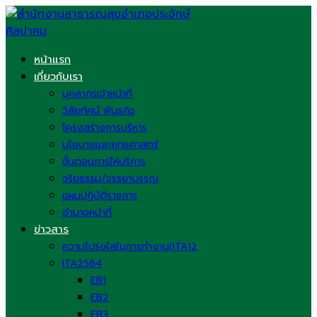
Skip
to
content
หน้าแรก
เกี่ยวกับเรา
บุคลากรเจ้าหน้าที่
วิสัยทัศน์ พันธกิจ
โครงสร้างการบริหาร
นโยบายและยุทธศาสตร์
ขั้นตอนการให้บริการ
จริยธรรม/จรรยาบรรณ
แผนปฏิบัติราชการ
อำนาจหน้าที่
ข่าวสาร
ความโปร่งใสในการทำงาน(ITA)2
ITA2564
EB1
EB2
EB3