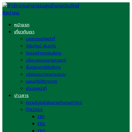
Skip
to
content
หน้าแรก
เกี่ยวกับเรา
บุคลากรเจ้าหน้าที่
วิสัยทัศน์ พันธกิจ
โครงสร้างการบริหาร
นโยบายและยุทธศาสตร์
ขั้นตอนการให้บริการ
จริยธรรม/จรรยาบรรณ
แผนปฏิบัติราชการ
อำนาจหน้าที่
ข่าวสาร
ความโปร่งใสในการทำงาน(ITA)2
ITA2564
EB1
EB2
EB3