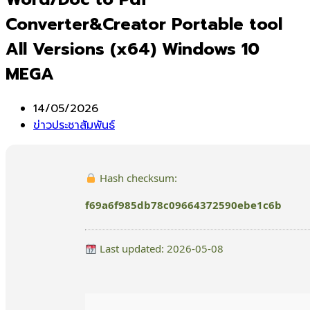
Converter&Creator Portable tool
All Versions (x64) Windows 10
MEGA
Post
14/05/2026
published:
Post
ข่าวประชาสัมพันธ์
category:
Hash checksum:
f69a6f985db78c09664372590ebe1c6b
Last updated: 2026-05-08