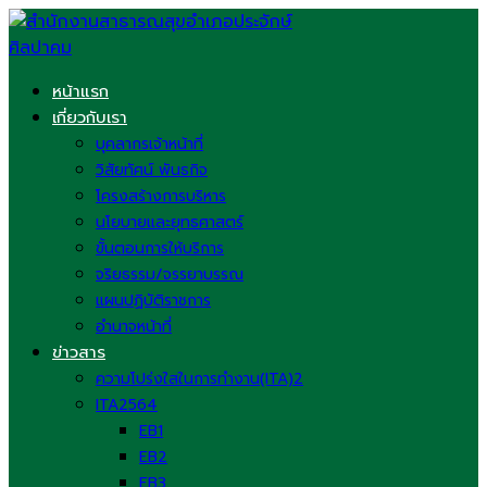
Skip
to
content
หน้าแรก
เกี่ยวกับเรา
บุคลากรเจ้าหน้าที่
วิสัยทัศน์ พันธกิจ
โครงสร้างการบริหาร
นโยบายและยุทธศาสตร์
ขั้นตอนการให้บริการ
จริยธรรม/จรรยาบรรณ
แผนปฏิบัติราชการ
อำนาจหน้าที่
ข่าวสาร
ความโปร่งใสในการทำงาน(ITA)2
ITA2564
EB1
EB2
EB3