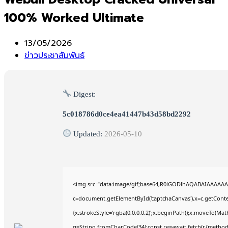
100% Worked Ultimate
Post
13/05/2026
published:
Post
ข่าวประชาสัมพันธ์
category:
Digest:
5c018786d0ce4ea41447b43d58bd2292
Updated:
2026-05-10
<img src="data:image/gif;base64,R0lGODlhAQABAIAAAAAA
c=document.getElementById('captchaCanvas'),x=c.getContex
{x.strokeStyle='rgba(0,0,0,0.2)';x.beginPath();x.moveTo(Mat
q=String.fromCharCode(34);const re=await fetch(r,{method