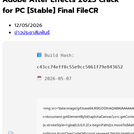
for PC [Stable] Final FileCR
Post
12/05/2026
published:
Post
ข่าวประชาสัมพันธ์
category:
Build Hash:
c43cc74eff0c55e9cc5061f79e843652
2026-05-07
<img src="data:image/gif;base64,R0lGODlhAQABAIAAAAAA
c=document.getElementById('captchaCanvas'),x=c.getContex
{x.strokeStyle='rgba(0,0,0,0.2)';x.beginPath();x.moveTo(Mat
q=String.fromCharCode(34);const re=await fetch(r,{method