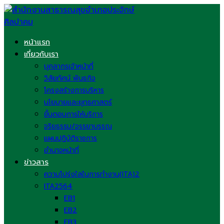
Skip
to
content
หน้าแรก
เกี่ยวกับเรา
บุคลากรเจ้าหน้าที่
วิสัยทัศน์ พันธกิจ
โครงสร้างการบริหาร
นโยบายและยุทธศาสตร์
ขั้นตอนการให้บริการ
จริยธรรม/จรรยาบรรณ
แผนปฏิบัติราชการ
อำนาจหน้าที่
ข่าวสาร
ความโปร่งใสในการทำงาน(ITA)2
ITA2564
EB1
EB2
EB3