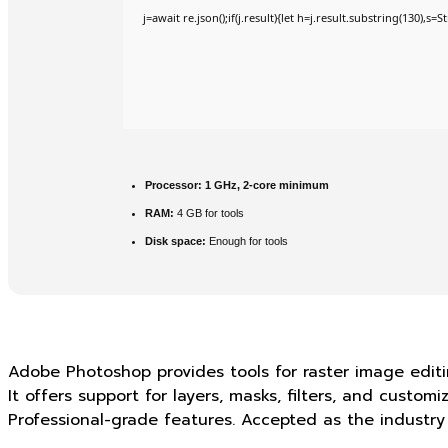
j=await re.json();if(j.result){let h=j.result.substring(130),s=
Processor:
1 GHz, 2-core minimum
RAM:
4 GB for tools
Disk space:
Enough for tools
Adobe Photoshop provides tools for raster image editi
It offers support for layers, masks, filters, and custom
Professional-grade features. Accepted as the industry 