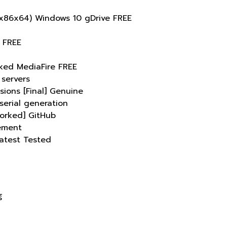
x86x64) Windows 10 gDrive FREE
 FREE
ked MediaFire FREE
 servers
ions [Final] Genuine
serial generation
orked] GitHub
cement
Latest Tested
์