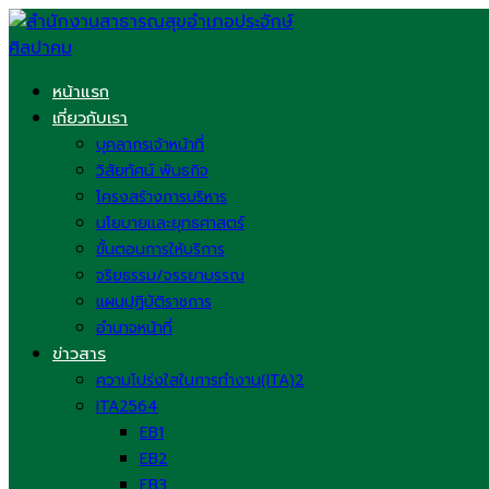
Skip
to
content
หน้าแรก
เกี่ยวกับเรา
บุคลากรเจ้าหน้าที่
วิสัยทัศน์ พันธกิจ
โครงสร้างการบริหาร
นโยบายและยุทธศาสตร์
ขั้นตอนการให้บริการ
จริยธรรม/จรรยาบรรณ
แผนปฏิบัติราชการ
อำนาจหน้าที่
ข่าวสาร
ความโปร่งใสในการทำงาน(ITA)2
ITA2564
EB1
EB2
EB3