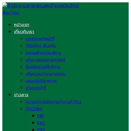
Skip
to
content
หน้าแรก
เกี่ยวกับเรา
บุคลากรเจ้าหน้าที่
วิสัยทัศน์ พันธกิจ
โครงสร้างการบริหาร
นโยบายและยุทธศาสตร์
ขั้นตอนการให้บริการ
จริยธรรม/จรรยาบรรณ
แผนปฏิบัติราชการ
อำนาจหน้าที่
ข่าวสาร
ความโปร่งใสในการทำงาน(ITA)2
ITA2564
EB1
EB2
EB3