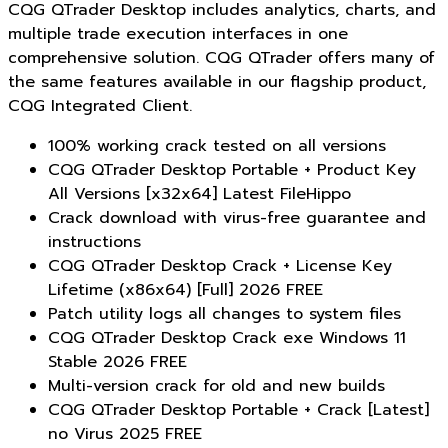
CQG QTrader Desktop includes analytics, charts, and
multiple trade execution interfaces in one
comprehensive solution. CQG QTrader offers many of
the same features available in our flagship product,
CQG Integrated Client.
100% working crack tested on all versions
CQG QTrader Desktop Portable + Product Key
All Versions [x32x64] Latest FileHippo
Crack download with virus-free guarantee and
instructions
CQG QTrader Desktop Crack + License Key
Lifetime (x86x64) [Full] 2026 FREE
Patch utility logs all changes to system files
CQG QTrader Desktop Crack exe Windows 11
Stable 2026 FREE
Multi-version crack for old and new builds
CQG QTrader Desktop Portable + Crack [Latest]
no Virus 2025 FREE