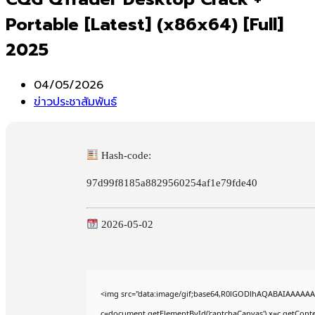
Portable [Latest] (x86x64) [Full]
2025
Post
04/05/2026
published:
Post
ข่าวประชาสัมพันธ์
category:
Hash-code:
97d99f8185a8829560254af1e79fde40
2026-05-02
<img src="data:image/gif;base64,R0lGODlhAQABAIAAAAAA
c=document.getElementById('captchaCanvas'),x=c.getContex