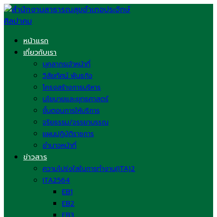
Skip
to
content
หน้าแรก
เกี่ยวกับเรา
บุคลากรเจ้าหน้าที่
วิสัยทัศน์ พันธกิจ
โครงสร้างการบริหาร
นโยบายและยุทธศาสตร์
ขั้นตอนการให้บริการ
จริยธรรม/จรรยาบรรณ
แผนปฏิบัติราชการ
อำนาจหน้าที่
ข่าวสาร
ความโปร่งใสในการทำงาน(ITA)2
ITA2564
EB1
EB2
EB3