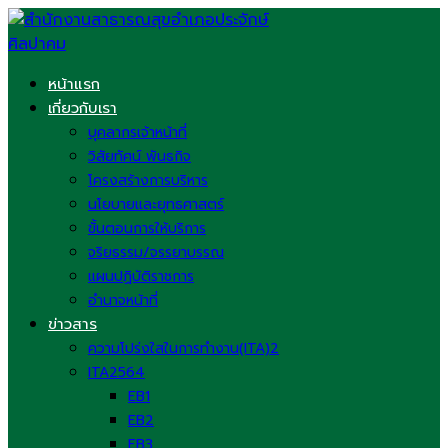
Skip
to
content
หน้าแรก
เกี่ยวกับเรา
บุคลากรเจ้าหน้าที่
วิสัยทัศน์ พันธกิจ
โครงสร้างการบริหาร
นโยบายและยุทธศาสตร์
ขั้นตอนการให้บริการ
จริยธรรม/จรรยาบรรณ
แผนปฏิบัติราชการ
อำนาจหน้าที่
ข่าวสาร
ความโปร่งใสในการทำงาน(ITA)2
ITA2564
EB1
EB2
EB3