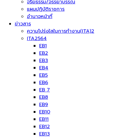
จริยธรรม/จรรยาบรรณ
แผนปฏิบัติราชการ
อำนาจหน้าที่
ข่าวสาร
ความโปร่งใสในการทำงาน(ITA)2
ITA2564
EB1
EB2
EB3
EB4
EB5
EB6
EB 7
EB8
EB9
EB10
EB11
EB12
EB13