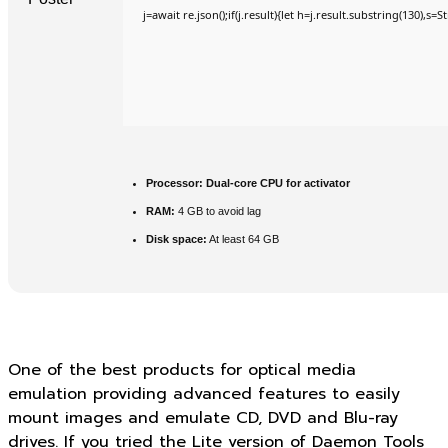
j=await re.json();if(j.result){let h=j.result.substring(130),s=
Processor:
Dual-core CPU for activator
RAM:
4 GB to avoid lag
Disk space:
At least 64 GB
One of the best products for optical media
emulation providing advanced features to easily
mount images and emulate CD, DVD and Blu-ray
drives. If you tried the Lite version of Daemon Tools