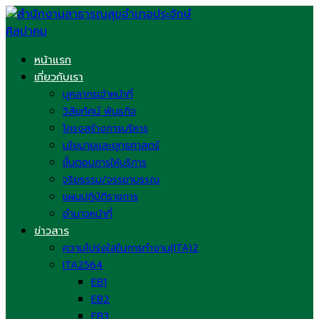
Skip
to
content
หน้าแรก
เกี่ยวกับเรา
บุคลากรเจ้าหน้าที่
วิสัยทัศน์ พันธกิจ
โครงสร้างการบริหาร
นโยบายและยุทธศาสตร์
ขั้นตอนการให้บริการ
จริยธรรม/จรรยาบรรณ
แผนปฏิบัติราชการ
อำนาจหน้าที่
ข่าวสาร
ความโปร่งใสในการทำงาน(ITA)2
ITA2564
EB1
EB2
EB3