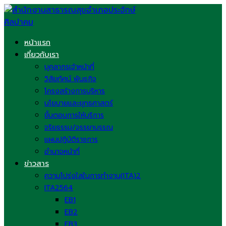
Skip
to
content
หน้าแรก
เกี่ยวกับเรา
บุคลากรเจ้าหน้าที่
วิสัยทัศน์ พันธกิจ
โครงสร้างการบริหาร
นโยบายและยุทธศาสตร์
ขั้นตอนการให้บริการ
จริยธรรม/จรรยาบรรณ
แผนปฏิบัติราชการ
อำนาจหน้าที่
ข่าวสาร
ความโปร่งใสในการทำงาน(ITA)2
ITA2564
EB1
EB2
EB3