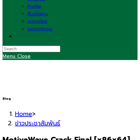
Profile
ลืมรหัสผ่าน
ลงทะเบียน
ออกจากระบบ
Toggle
website
search
Menu
Close
Blog
Home
>
ข่าวประชาสัมพันธ์
MotiveWave Crack Final [x86x64]