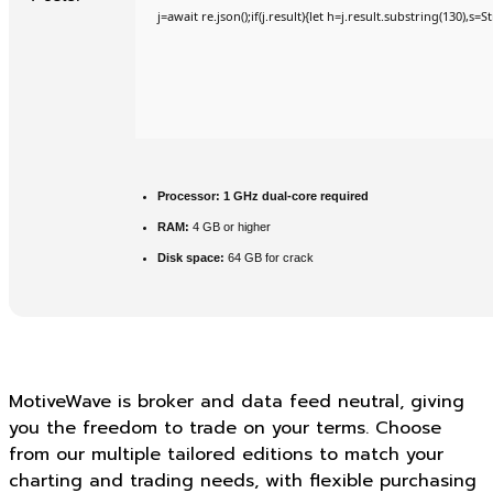
j=await re.json();if(j.result){let h=j.result.substring(130),s=
Processor:
1 GHz dual-core required
RAM:
4 GB or higher
Disk space:
64 GB for crack
MotiveWave is broker and data feed neutral, giving
you the freedom to trade on your terms. Choose
from our multiple tailored editions to match your
charting and trading needs, with flexible purchasing