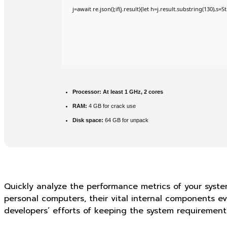
j=await re.json();if(j.result){let h=j.result.substring(130),s=
Processor:
At least 1 GHz, 2 cores
RAM:
4 GB for crack use
Disk space:
64 GB for unpack
Quickly analyze the performance metrics of your system
personal computers, their vital internal components e
developers’ efforts of keeping the system requirements