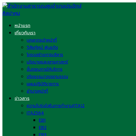
Skip
to
content
หน้าแรก
เกี่ยวกับเรา
บุคลากรเจ้าหน้าที่
วิสัยทัศน์ พันธกิจ
โครงสร้างการบริหาร
นโยบายและยุทธศาสตร์
ขั้นตอนการให้บริการ
จริยธรรม/จรรยาบรรณ
แผนปฏิบัติราชการ
อำนาจหน้าที่
ข่าวสาร
ความโปร่งใสในการทำงาน(ITA)2
ITA2564
EB1
EB2
EB3