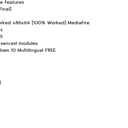
e features
inal]
orked x86x64 [100% Worked] MediaFire
ns
25
advanced modules
ws 10 Multilingual FREE
์