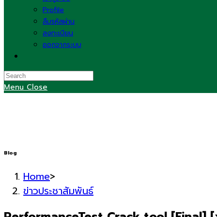
Profile
ลืมรหัสผ่าน
ลงทะเบียน
ออกจากระบบ
Toggle
website
search
Menu
Close
Blog
Home
>
ข่าวประชาสัมพันธ์
PerformanceTest Crack tool [Final] 