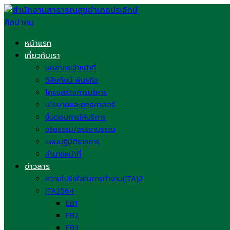
Skip
to
content
หน้าแรก
เกี่ยวกับเรา
บุคลากรเจ้าหน้าที่
วิสัยทัศน์ พันธกิจ
โครงสร้างการบริหาร
นโยบายและยุทธศาสตร์
ขั้นตอนการให้บริการ
จริยธรรม/จรรยาบรรณ
แผนปฏิบัติราชการ
อำนาจหน้าที่
ข่าวสาร
ความโปร่งใสในการทำงาน(ITA)2
ITA2564
EB1
EB2
EB3