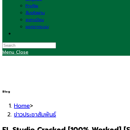
Profile
ลืมรหัสผ่าน
ลงทะเบียน
ออกจากระบบ
Toggle
website
search
Menu
Close
Blog
Home
>
ข่าวประชาสัมพันธ์
FL Studio Cracked [100% Worked] [S