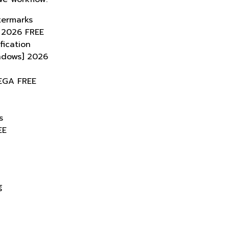
termarks
 2026 FREE
fication
indows] 2026
MEGA FREE
s
EE
์