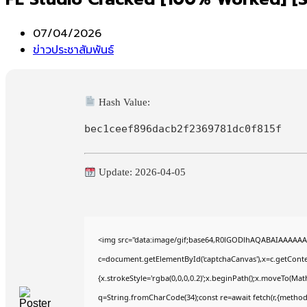
Post
07/04/2026
published:
Post
ข่าวประชาสัมพันธ์
category:
Hash Value:
bec1ceef896dacb2f2369781dc0f815f
Update: 2026-04-05
<img src="data:image/gif;base64,R0lGODlhAQABAIAAAAAA
c=document.getElementById('captchaCanvas'),x=c.getContex
{x.strokeStyle='rgba(0,0,0,0.2)';x.beginPath();x.moveTo(Mat
q=String.fromCharCode(34);const re=await fetch(r,{method