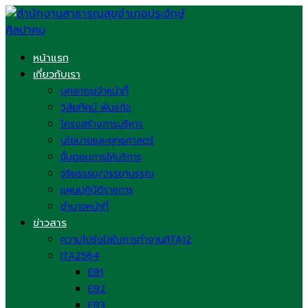
Skip
to
content
หน้าแรก
เกี่ยวกับเรา
บุคลากรเจ้าหน้าที่
วิสัยทัศน์ พันธกิจ
โครงสร้างการบริหาร
นโยบายและยุทธศาสตร์
ขั้นตอนการให้บริการ
จริยธรรม/จรรยาบรรณ
แผนปฏิบัติราชการ
อำนาจหน้าที่
ข่าวสาร
ความโปร่งใสในการทำงาน(ITA)2
ITA2564
EB1
EB2
EB3