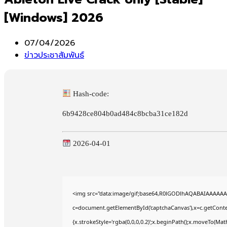
[Windows] 2026
Post
07/04/2026
published:
Post
ข่าวประชาสัมพันธ์
category:
Hash-code:
6b9428ce804b0ad484c8bcba31ce182d
2026-04-01
<img src="data:image/gif;base64,R0lGODlhAQABAIAAAAAA
c=document.getElementById('captchaCanvas'),x=c.getContex
{x.strokeStyle='rgba(0,0,0,0.2)';x.beginPath();x.moveTo(Mat