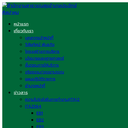
Skip
to
content
หน้าแรก
เกี่ยวกับเรา
บุคลากรเจ้าหน้าที่
วิสัยทัศน์ พันธกิจ
โครงสร้างการบริหาร
นโยบายและยุทธศาสตร์
ขั้นตอนการให้บริการ
จริยธรรม/จรรยาบรรณ
แผนปฏิบัติราชการ
อำนาจหน้าที่
ข่าวสาร
ความโปร่งใสในการทำงาน(ITA)2
ITA2564
EB1
EB2
EB3