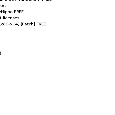
ort
leHippo FREE
t licenses
[x86-x64] [Patch] FREE
์