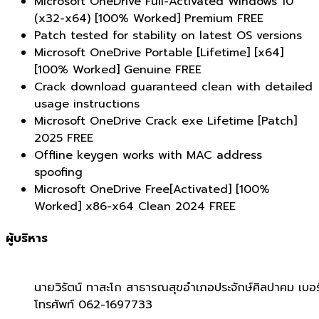
Microsoft OneDrive Full-Activated Windows 10
(x32-x64) [100% Worked] Premium FREE
Patch tested for stability on latest OS versions
Microsoft OneDrive Portable [Lifetime] [x64]
[100% Worked] Genuine FREE
Crack download guaranteed clean with detailed
usage instructions
Microsoft OneDrive Crack exe Lifetime [Patch]
2025 FREE
Offline keygen works with MAC address
spoofing
Microsoft OneDrive Free[Activated] [100%
Worked] x86-x64 Clean 2024 FREE
ผู้บริหาร
นายวิรัตน์ ทาสะโก สาธารณสุขอำเภอประจักษ์ศิลปาคม เบอร
โทรศัพท์ 062-1697733