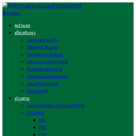
Skip
to
content
หน้าแรก
เกี่ยวกับเรา
บุคลากรเจ้าหน้าที่
วิสัยทัศน์ พันธกิจ
โครงสร้างการบริหาร
นโยบายและยุทธศาสตร์
ขั้นตอนการให้บริการ
จริยธรรม/จรรยาบรรณ
แผนปฏิบัติราชการ
อำนาจหน้าที่
ข่าวสาร
ความโปร่งใสในการทำงาน(ITA)2
ITA2564
EB1
EB2
EB3