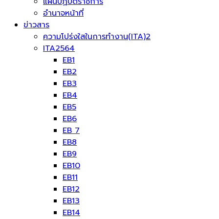
แผนปฏิบัติราชการ
อำนาจหน้าที่
ข่าวสาร
ความโปร่งใสในการทำงาน(ITA)2
ITA2564
EB1
EB2
EB3
EB4
EB5
EB6
EB 7
EB8
EB9
EB10
EB11
EB12
EB13
EB14