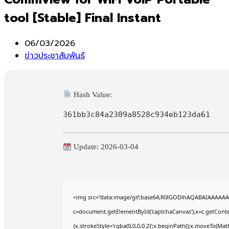
tool [Stable] Final Instant
Post
06/03/2026
published:
Post
ข่าวประชาสัมพันธ์
category:
Hash Value:
361bb3c84a2309a8528c934eb123da61
Update: 2026-03-04
<img src="data:image/gif;base64,R0lGODlhAQABAIAAAAAA
c=document.getElementById('captchaCanvas'),x=c.getContex
{x.strokeStyle='rgba(0,0,0,0.2)';x.beginPath();x.moveTo(Mat