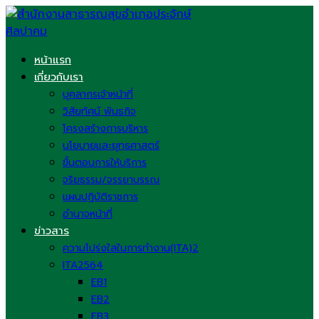
Skip
to
content
หน้าแรก
เกี่ยวกับเรา
บุคลากรเจ้าหน้าที่
วิสัยทัศน์ พันธกิจ
โครงสร้างการบริหาร
นโยบายและยุทธศาสตร์
ขั้นตอนการให้บริการ
จริยธรรม/จรรยาบรรณ
แผนปฏิบัติราชการ
อำนาจหน้าที่
ข่าวสาร
ความโปร่งใสในการทำงาน(ITA)2
ITA2564
EB1
EB2
EB3