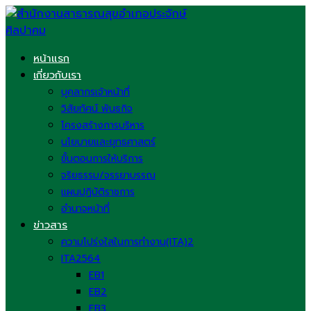
Skip
to
content
หน้าแรก
เกี่ยวกับเรา
บุคลากรเจ้าหน้าที่
วิสัยทัศน์ พันธกิจ
โครงสร้างการบริหาร
นโยบายและยุทธศาสตร์
ขั้นตอนการให้บริการ
จริยธรรม/จรรยาบรรณ
แผนปฏิบัติราชการ
อำนาจหน้าที่
ข่าวสาร
ความโปร่งใสในการทำงาน(ITA)2
ITA2564
EB1
EB2
EB3