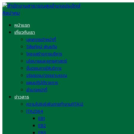
Skip
to
content
หน้าแรก
เกี่ยวกับเรา
บุคลากรเจ้าหน้าที่
วิสัยทัศน์ พันธกิจ
โครงสร้างการบริหาร
นโยบายและยุทธศาสตร์
ขั้นตอนการให้บริการ
จริยธรรม/จรรยาบรรณ
แผนปฏิบัติราชการ
อำนาจหน้าที่
ข่าวสาร
ความโปร่งใสในการทำงาน(ITA)2
ITA2564
EB1
EB2
EB3