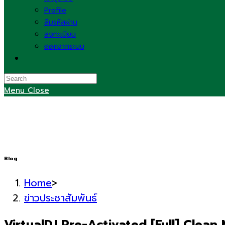
Profile
ลืมรหัสผ่าน
ลงทะเบียน
ออกจากระบบ
Toggle
website
search
Menu
Close
Blog
Home
>
ข่าวประชาสัมพันธ์
VirtualDJ Pre-Activated [Full] Clean