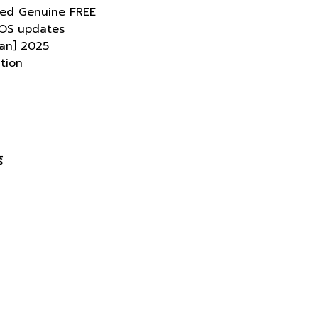
rked Genuine FREE
cOS updates
ean] 2025
tion
์