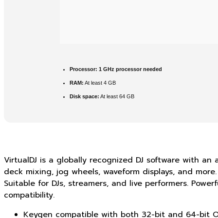
Processor:
1 GHz processor needed
RAM:
At least 4 GB
Disk space:
At least 64 GB
VirtualDJ is a globally recognized DJ software with an 
deck mixing, jog wheels, waveform displays, and more. 
Suitable for DJs, streamers, and live performers. Powe
compatibility.
Keygen compatible with both 32-bit and 64-bit 