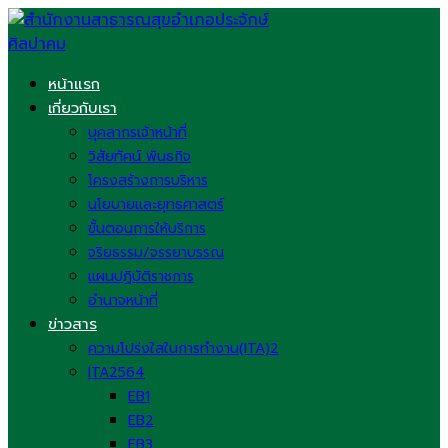
Skip
to
content
หน้าแรก
เกี่ยวกับเรา
บุคลากรเจ้าหน้าที่
วิสัยทัศน์ พันธกิจ
โครงสร้างการบริหาร
นโยบายและยุทธศาสตร์
ขั้นตอนการให้บริการ
จริยธรรม/จรรยาบรรณ
แผนปฏิบัติราชการ
อำนาจหน้าที่
ข่าวสาร
ความโปร่งใสในการทำงาน(ITA)2
ITA2564
EB1
EB2
EB3