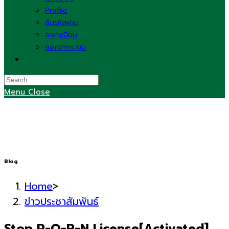
Profile
ลืมรหัสผ่าน
ลงทะเบียน
ออกจากระบบ
Toggle
website
search
Menu
Close
Blog
Home
>
ข่าวประชาสัมพันธ์
Stop P-O-R-N License[Activated]