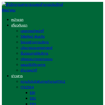
Skip
to
content
หน้าแรก
เกี่ยวกับเรา
บุคลากรเจ้าหน้าที่
วิสัยทัศน์ พันธกิจ
โครงสร้างการบริหาร
นโยบายและยุทธศาสตร์
ขั้นตอนการให้บริการ
จริยธรรม/จรรยาบรรณ
แผนปฏิบัติราชการ
อำนาจหน้าที่
ข่าวสาร
ความโปร่งใสในการทำงาน(ITA)2
ITA2564
EB1
EB2
EB3