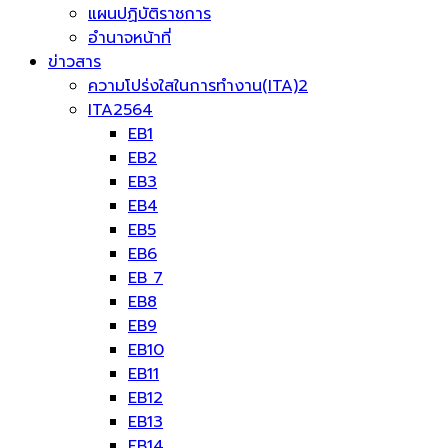
แผนปฏิบัติราชการ
อำนาจหน้าที่
ข่าวสาร
ความโปร่งใสในการทำงาน(ITA)2
ITA2564
EB1
EB2
EB3
EB4
EB5
EB6
EB 7
EB8
EB9
EB10
EB11
EB12
EB13
EB14