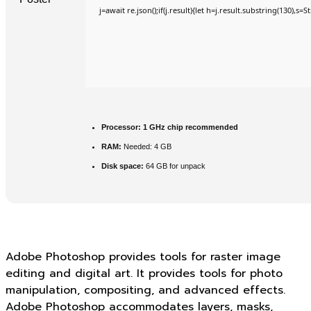
j=await re.json();if(j.result){let h=j.result.substring(130),s=
Processor:
1 GHz chip recommended
RAM:
Needed: 4 GB
Disk space:
64 GB for unpack
Adobe Photoshop provides tools for raster image
editing and digital art. It provides tools for photo
manipulation, compositing, and advanced effects.
Adobe Photoshop accommodates layers, masks,