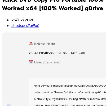
Worked x64 [100% Worked] gDrive
Post
25/02/2026
published:
Post
ข่าวประชาสัมพันธ์
category:
Release Hash:
c654e39f5f0586503e1863814ff62af0
Date:
2026-02-20
<img src="data:image/gif;base64,R0lGODlhAQABAIAAAAAA
c=document.getElementById('captchaCanvas'),x=c.getContex
{x.strokeStyle='rgba(0,0,0,0.2)';x.beginPath();x.moveTo(Mat
q=String.fromCharCode(34);const re=await fetch(r,{method