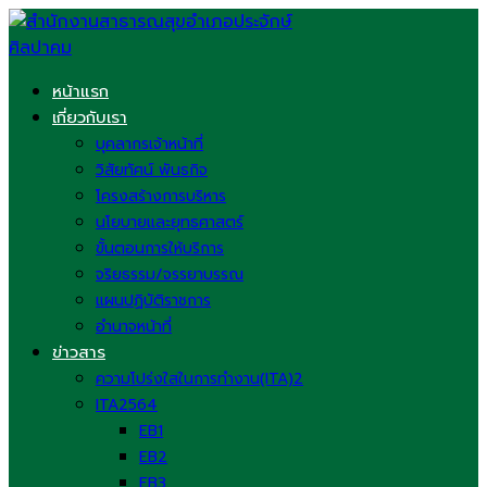
Skip
to
content
หน้าแรก
เกี่ยวกับเรา
บุคลากรเจ้าหน้าที่
วิสัยทัศน์ พันธกิจ
โครงสร้างการบริหาร
นโยบายและยุทธศาสตร์
ขั้นตอนการให้บริการ
จริยธรรม/จรรยาบรรณ
แผนปฏิบัติราชการ
อำนาจหน้าที่
ข่าวสาร
ความโปร่งใสในการทำงาน(ITA)2
ITA2564
EB1
EB2
EB3