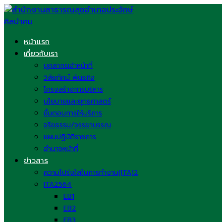
Skip
to
content
หน้าแรก
เกี่ยวกับเรา
บุคลากรเจ้าหน้าที่
วิสัยทัศน์ พันธกิจ
โครงสร้างการบริหาร
นโยบายและยุทธศาสตร์
ขั้นตอนการให้บริการ
จริยธรรม/จรรยาบรรณ
แผนปฏิบัติราชการ
อำนาจหน้าที่
ข่าวสาร
ความโปร่งใสในการทำงาน(ITA)2
ITA2564
EB1
EB2
EB3