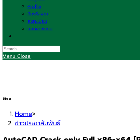
Profile
ลืมรหัสผ่าน
ลงทะเบียน
ออกจากระบบ
Toggle
website
search
Menu
Close
Blog
Home
>
ข่าวประชาสัมพันธ์
AutoCAD Crack only Full x86-x64 [