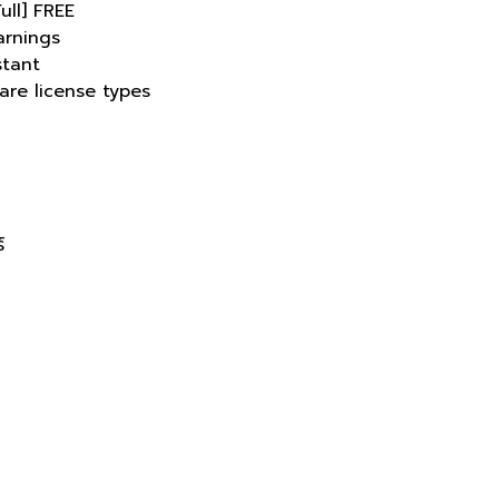
ll] FREE
arnings
stant
are license types
์