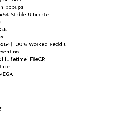
ion popups
-x64 Stable Ultimate
s
REE
es
x86x64] 100% Worked Reddit
rvention
] [Lifetime] FileCR
rface
l MEGA
์