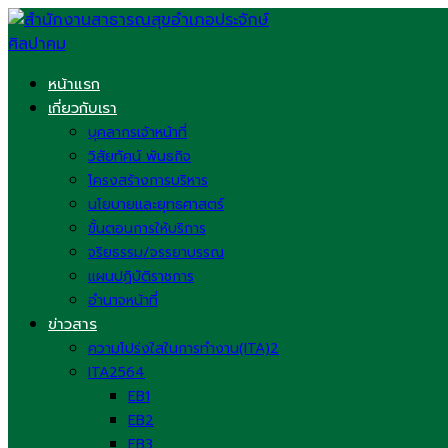
Skip
to
content
หน้าแรก
เกี่ยวกับเรา
บุคลากรเจ้าหน้าที่
วิสัยทัศน์ พันธกิจ
โครงสร้างการบริหาร
นโยบายและยุทธศาสตร์
ขั้นตอนการให้บริการ
จริยธรรม/จรรยาบรรณ
แผนปฏิบัติราชการ
อำนาจหน้าที่
ข่าวสาร
ความโปร่งใสในการทำงาน(ITA)2
ITA2564
EB1
EB2
EB3