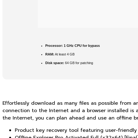
Processor:
1 GHz CPU for bypass
RAM:
At least 4 GB
Disk space:
64 GB for patching
Effortlessly download as many files as possible from a
connection to the Internet and a browser installed is 
the Internet, you can plan ahead and use an offline b
Product key recovery tool featuring user-friendly
Offline Explorer Pro Activated Full (x32x64) [Final