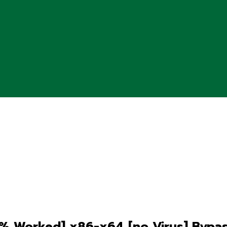
00% Worked] x86-x64 [no Virus] Bypa