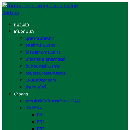
Skip
to
content
หน้าแรก
เกี่ยวกับเรา
บุคลากรเจ้าหน้าที่
วิสัยทัศน์ พันธกิจ
โครงสร้างการบริหาร
นโยบายและยุทธศาสตร์
ขั้นตอนการให้บริการ
จริยธรรม/จรรยาบรรณ
แผนปฏิบัติราชการ
อำนาจหน้าที่
ข่าวสาร
ความโปร่งใสในการทำงาน(ITA)2
ITA2564
EB1
EB2
EB3