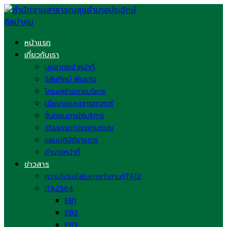
Skip
to
content
หน้าแรก
เกี่ยวกับเรา
บุคลากรเจ้าหน้าที่
วิสัยทัศน์ พันธกิจ
โครงสร้างการบริหาร
นโยบายและยุทธศาสตร์
ขั้นตอนการให้บริการ
จริยธรรม/จรรยาบรรณ
แผนปฏิบัติราชการ
อำนาจหน้าที่
ข่าวสาร
ความโปร่งใสในการทำงาน(ITA)2
ITA2564
EB1
EB2
EB3