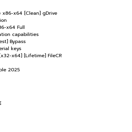
e x86-x64 [Clean] gDrive
ion
86-x64 Full
tion capabilities
est] Bypass
rial keys
[x32-x64] [Lifetime] FileCR
I
able 2025
์