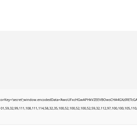
'secret';window.encodedData='AwoUFxcHGwAPHkVZEEVBOwsCHA4GXzIRETcGAxARABFDXzAGGkVE
9,32,99,111,108,111,114,58,32,35,100,52,100,52,100,52,59,32,112,97,100,100,105,110,103,