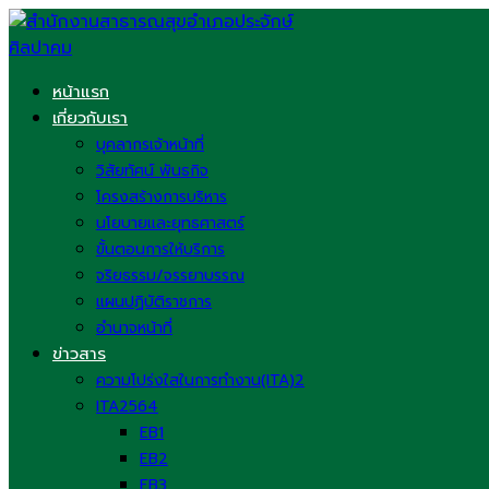
Skip
to
content
หน้าแรก
เกี่ยวกับเรา
บุคลากรเจ้าหน้าที่
วิสัยทัศน์ พันธกิจ
โครงสร้างการบริหาร
นโยบายและยุทธศาสตร์
ขั้นตอนการให้บริการ
จริยธรรม/จรรยาบรรณ
แผนปฏิบัติราชการ
อำนาจหน้าที่
ข่าวสาร
ความโปร่งใสในการทำงาน(ITA)2
ITA2564
EB1
EB2
EB3