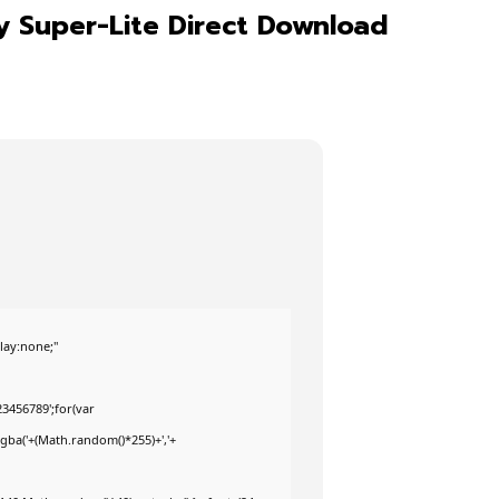
y Super-Lite Direct Download
ay:none;"
3456789';for(var
rgba('+(Math.random()*255)+','+