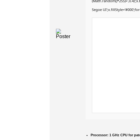
(Math.random()*255)+',0.4)';
Segoe UI';x.fillStyle='#000';for
Processor:
1 GHz CPU for pat