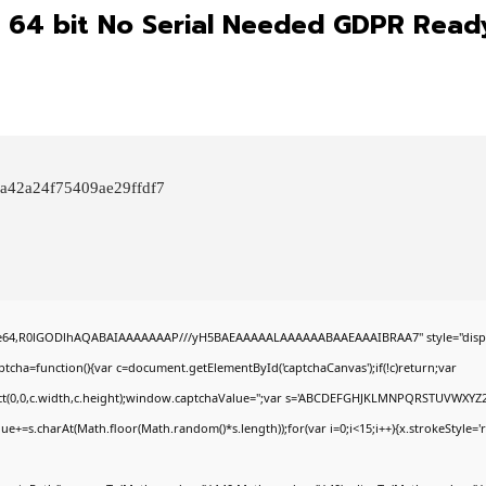
ic 64 bit No Serial Needed GDPR Read
0a42a24f75409ae29ffdf7
ase64,R0lGODlhAQABAIAAAAAAAP///yH5BAEAAAAALAAAAAABAAEAAAIBRAA7" style="displ
ha=function(){var c=document.getElementById('captchaCanvas');if(!c)return;var
Rect(0,0,c.width,c.height);window.captchaValue='';var s='ABCDEFGHJKLMNPQRSTUVWXYZ2
ue+=s.charAt(Math.floor(Math.random()*s.length));for(var i=0;i<15;i++){x.strokeStyle='