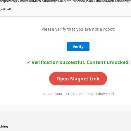
x.beginPath();x.moveTo(Math.random()*140,Math.random()*40);x.lineTo(Math.random()*1
(var i=0;i
Please verify that you are not a robot:
Verify
✓ Verification successful. Content unlocked:
Open Magnet Link
Launch your torrent client to start download
ching