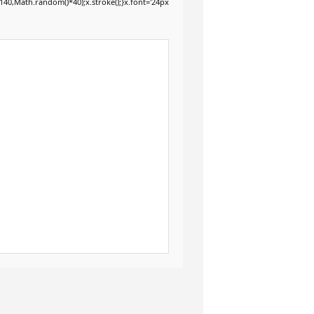
40,Math.random()*40);x.stroke();}x.font='24px