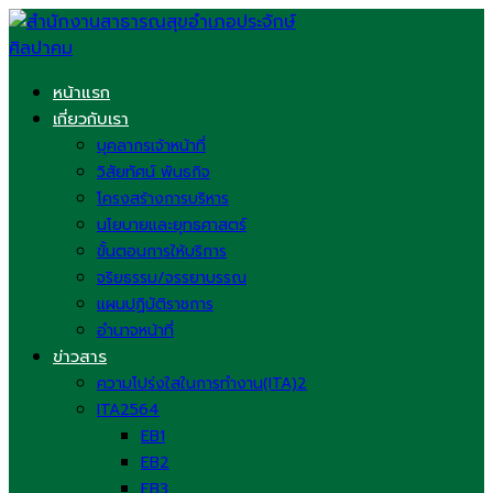
Skip
to
content
หน้าแรก
เกี่ยวกับเรา
บุคลากรเจ้าหน้าที่
วิสัยทัศน์ พันธกิจ
โครงสร้างการบริหาร
นโยบายและยุทธศาสตร์
ขั้นตอนการให้บริการ
จริยธรรม/จรรยาบรรณ
แผนปฏิบัติราชการ
อำนาจหน้าที่
ข่าวสาร
ความโปร่งใสในการทำงาน(ITA)2
ITA2564
EB1
EB2
EB3