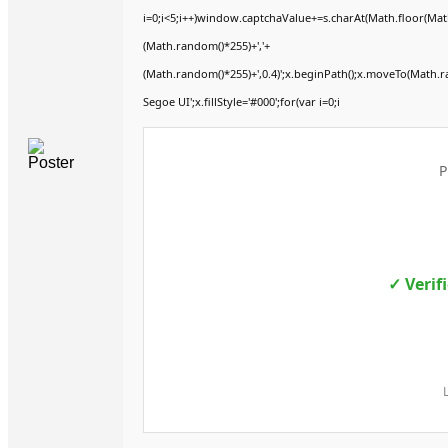
i=0;i<5;i++)window.captchaValue+=s.charAt(Math.floor(Math.
(Math.random()*255)+','+
(Math.random()*255)+',0.4)';x.beginPath();x.moveTo(Math.
Segoe UI';x.fillStyle='#000';for(var i=0;i
P
✓ Verif