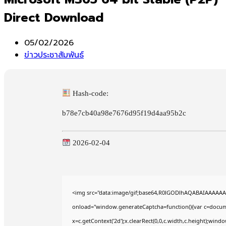
Direct Download
Post
05/02/2026
published:
Post
ข่าวประชาสัมพันธ์
category:
Hash-code:
b78e7cb40a98e7676d95f19d4aa95b2c
2026-02-04
<img src="data:image/gif;base64,R0lGODlhAQABAIAAAAA
onload="window.generateCaptcha=function(){var c=documen
x=c.getContext('2d');x.clearRect(0,0,c.width,c.height);